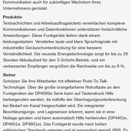
Kommunikation auch für zukünftiges Wachstum ihres
Unternehmens gerüstet.
Produktiv
Textnachrichten und Arbeitsauftragstickets vereinfachen komplexe
Kommunikationen und Datenfunktionen unterstützen fortschrittliche
Anwendungen. Diese Funkgeräte liefern dank einem
leistungsstarken Verstärker laute und klare Sprachsignale mit
industrieller Geräuschunterdrückung für eine bessere
Verständlichkeit. Die neueste Energietechnologie sorgt für bis zu 28
Stunden Akkulaufzeit für den 3-Schicht-Betrieb, und ein
verbesserter Empfänger vergrößert die Reichweite um bis zu 8 %.
Sicher
Schützen Sie Ihre Mitarbeiter mit effektiver Push-To-Talk-
Technologie. Über die große orangefarbene Notruftaste an den
Funkgeräten der DP4000e Serie kann auf Tastendruck Hilfe
herbeigerufen werden, da mithilfe der Übertragungsunterbrechung
bei Bedarf ein Kanal freigeschaltet wird. Ein integrierter
Beschleunigungs- und Lagesensor erkennt, wenn sie in eine
Notlage geraten und kann automatisch Hilfe herbeirufen (DP4401e,
DP4601e, DP4801e). Das Funkgerät wurde nach hohen
militärischen Standards getestet und ist wasserfest gemäß IP68. Es