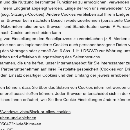
en und die Nutzung bestimmter Funktionen zu ermöglichen, verwenden
 auf Ihrem Endgerät abgelegt werden. Einige der von uns verwendeten 
t (sog. Sitzungs-Cookies). Andere Cookies verbleiben auf Ihrem Endge
Ihren Browser beim nächsten Besuch wiederzuerkennen (persistente Co
e Nutzerinformationen wie Browser- und Standortdaten sowie IP-Adress
e nach Cookie unterscheiden kann.
g von Einstellungen den Bestellprozess zu vereinfachen (z.B. Merken de
zelne von uns implementierte Cookies auch personenbezogene Daten ve
g des Vertrages oder gemäß Art. 6 Abs. 1 lit. f DSGVO zur Wahrung un
lichen und effektiven Ausgestaltung des Seitenbesuchs.
mmen, die uns helfen, unser Internetangebot für Sie interessanter zu
Partnerunternehmen auf Ihrer Festplatte gespeichert (Cookies von Dri
en Einsatz derartiger Cookies und den Umfang der jeweils erhobenen
ellen können, dass Sie über das Setzen von Cookies informiert werden
erell ausschließen können. Jeder Browser unterscheidet sich in der Ar
ches Ihnen erläutert, wie Sie Ihre Cookie-Einstellungen ändern können.
E/windows-vista/Block-or-allow-cookies
rlauben-und-ablehnen
r/95647?hl=de&hlrm=en
e=de_DE