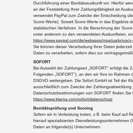
Durchführung einer Bonitätsauskunft vor. Hierfür we
an der Feststellung Ihrer Zahlungsfähigkeit an Ausku
verwendet PayPal zum Zwecke der Entscheidung über 
Score-Werte). Soweit Score-Werte in das Ergebnis de
statistischen Verfahren. In die Berechnung der Score
unter anderem zu den verwendeten Auskunfteien, en
https://www.paypal.com/de/webapps/mpp/ua/privacy-f
Sie können dieser Verarbeitung Ihrer Daten jederzei
Daten zu verarbeiten, sofern dies zur vertragsgemäß
SOFORT
Bei Auswahl der Zahlungsart „SOFORT“ erfolgt die
Folgenden „SOFORT“), an den wir Ihre im Rahmen des 
DSGVO weitergeben. Die Sofort GmbH ist Teil der Kl
ausschließlich zum Zwecke der Zahlungsabwicklung mi
Datenschutzbestimmungen von SOFORT finden Sie h
https://www.klarna.com/sofort/datenschutz
Bonitätsprüfung und Scoring
Sofern wir in Vorleistung treten, z.B. beim Kauf auf
hierauf spezialisierten Dienstleistungsunternehmen 
Daten an folgende(s) Unternehmen: