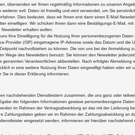
en, übersenden wir Ihnen regelmäßig Informationen zu unseren Angeb
be weiterer evtl. Daten ist freiwillig und wird verwendet, um Sie persö
rfahren. Dies bedeutet, dass wir Ihnen erst dann einen E-Mail Newslet
ter einwilligen. Wir schicken Ihnen dann eine Bestätigungs-E-Mail, mi
 Newsletter erhalten wollen.
ie uns Ihre Einwilligung für die Nutzung Ihrer personenbezogenen Date
vice-Provider (ISP) eingetragene IP-Adresse sowie das Datum und die 
 Zeitpunkt nachvollziehen zu können. Die von uns bei der Anmeldung
 im Wege des Newsletters benutzt. Sie können den Newsletter jederzei
 genannten Verantwortlichen abbestellen. Nach erfolgter Abmeldung w
drücklich in eine weitere Nutzung Ihrer Daten eingewilligt haben oder 
r Sie in dieser Erklärung informieren.
t den nachstehenden Dienstleistern zusammen, die uns ganz oder teilw
aßgabe der folgenden Informationen gewisse personenbezogene Daten ü
rden im Rahmen der Vertragsabwicklung an das mit der Lieferung be
 Ihre Zahlungsdaten geben wir im Rahmen der Zahlungsabwicklung an das b
dienstleister eingesetzt werden, informieren wir hierüber nachstehend 