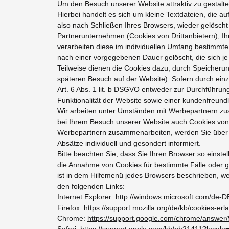
Um den Besuch unserer Website attraktiv zu gestalt
Hierbei handelt es sich um kleine Textdateien, die
also nach Schließen Ihres Browsers, wieder gelösch
Partnerunternehmen (Cookies von Drittanbietern), 
verarbeiten diese im individuellen Umfang bestimmt
nach einer vorgegebenen Dauer gelöscht, die sich j
Teilweise dienen die Cookies dazu, durch Speicherun
späteren Besuch auf der Website). Sofern durch ein
Art. 6 Abs. 1 lit. b DSGVO entweder zur Durchführun
Funktionalität der Website sowie einer kundenfreund
Wir arbeiten unter Umständen mit Werbepartnern zusa
bei Ihrem Besuch unserer Website auch Cookies von 
Werbepartnern zusammenarbeiten, werden Sie über d
Absätze individuell und gesondert informiert.
Bitte beachten Sie, dass Sie Ihren Browser so einst
die Annahme von Cookies für bestimmte Fälle oder gen
ist in dem Hilfemenü jedes Browsers beschrieben, wel
den folgenden Links:
Internet Explorer:
http://windows.microsoft.com/de-D
Firefox:
https://support.mozilla.org/de/kb/cookies-e
Chrome:
https://support.google.com/chrome/answe
Safari:
https://support.apple.com/kb/ph21411?local