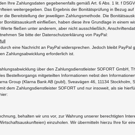
rden Ihre Zahlungsdaten gegebenenfalls gemäß Art. 6 Abs. 1 lit. f DSG
nfteien weitergegeben. Das Ergebnis der Bonitätsprüfung in Bezug auf d
die Bereitstellung der jeweiligen Zahlungsmethode. Die Bonitätsausku
r Bonitätsauskunft einfließen, haben diese ihre Grundlage in einem w
-Werte fließen unter anderem, aber nicht ausschließlich, Anschriftenda
tnehmen Sie bitte der Datenschutzerklärung von PayPal:
ull
t durch eine Nachricht an PayPal widersprechen. Jedoch bleibt PayPal 
en Zahlungsabwicklung erforderlich ist.
 Zahlungsabwicklung über den Zahlungsdienstleister SOFORT GmbH, T
Bestellvorgangs mitgeteilten Informationen nebst den Informationen üb
arna Group (Klarna Bank AB (publ), Sveavägen 46, 11134 Stockholm, S
t dem Zahlungsdienstleister SOFORT und nur insoweit, als sie hierfür 
ier:
 Rechnung, behalten wir uns vor, zur Wahrung unserer berechtigten Inter
(Wirtschaftsauskunfteien) einzuholen. Wir übermitteln hierzu Ihre für 