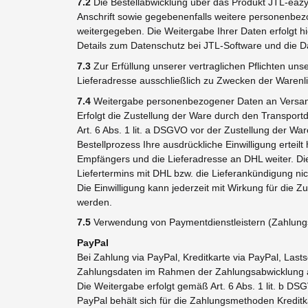
7.2
Die Bestellabwicklung über das Produkt JTL-eazy
Anschrift sowie gegebenenfalls weitere personenbez
weitergegeben. Die Weitergabe Ihrer Daten erfolgt hier
Details zum Datenschutz bei JTL-Software und die 
7.3
Zur Erfüllung unserer vertraglichen Pflichten u
Lieferadresse ausschließlich zu Zwecken der Warenli
7.4
Weitergabe personenbezogener Daten an Versand
Erfolgt die Zustellung der Ware durch den Transpor
Art. 6 Abs. 1 lit. a DSGVO vor der Zustellung der W
Bestellprozess Ihre ausdrückliche Einwilligung erte
Empfängers und die Lieferadresse an DHL weiter. Die W
Liefertermins mit DHL bzw. die Lieferankündigung nic
Die Einwilligung kann jederzeit mit Wirkung für die
werden.
7.5
Verwendung von Paymentdienstleistern (Zahlungsd
PayPal
Bei Zahlung via PayPal, Kreditkarte via PayPal, Last
Zahlungsdaten im Rahmen der Zahlungsabwicklung an 
Die Weitergabe erfolgt gemäß Art. 6 Abs. 1 lit. b DSG
PayPal behält sich für die Zahlungsmethoden Kreditka