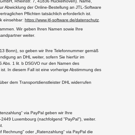
e-GmbH, Rheinstr. 7, 41836 Hückelhoven). Name,
ur Abwicklung der Online-Bestellung an JTL-Software
traglichen Pflichten tatsächlich erforderlich ist.
nk einsehbar:
https://www.jtl-software.de/datenschutz
.
zusammen. Wir geben Ihren Namen sowie Ihre
andpartner weiter.
53113 Bonn), so geben wir Ihre Telefonnummer gemäß
ndigung an DHL weiter, sofern Sie hierfür im
. 6 Abs. 1 lit. b DSGVO nur den Namen des
 ist. In diesem Fall ist eine vorherige Abstimmung des
über dem Transportdienstleister DHL widerrufen
atenzahlung“ via PayPal geben wir Ihre
L-2449 Luxembourg (nachfolgend "PayPal"), weiter.
t.
auf Rechnung" oder „Ratenzahlung“ via PayPal die