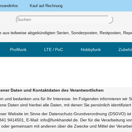
rsandinfos
Kauf auf Rechnung
 aus teilweise abgekündigten Serien, Sonderposten, Restposten, Repe
Profifunk
LTE / PoC
Hobbyfunk
Zubeh
gener Daten und Kontaktdaten des Verantwortlichen
en und bedanken uns für Ihr Interesse. Im Folgenden informieren wir
 Daten sind hierbei alle Daten, mit denen Sie persönlich identifizier
dieser Website im Sinne der Datenschutz-Grundverordnung (DSGVO) ist 
0341 9414501, E-Mail: info@funkhandel.de. Der für die Verarbeitung v
llein oder gemeinsam mit anderen über die Zwecke und Mittel der Verar