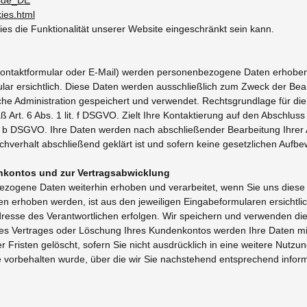
ies.html
es die Funktionalität unserer Website eingeschränkt sein kann.
ontaktformular oder E-Mail) werden personenbezogene Daten erhoben.
lar ersichtlich. Diese Daten werden ausschließlich zum Zweck der Bean
e Administration gespeichert und verwendet. Rechtsgrundlage für die 
rt. 6 Abs. 1 lit. f DSGVO. Zielt Ihre Kontaktierung auf den Abschluss 
it. b DSGVO. Ihre Daten werden nach abschließender Bearbeitung Ihrer A
hverhalt abschließend geklärt ist und sofern keine gesetzlichen Aufb
nkontos und zur Vertragsabwicklung
zogene Daten weiterhin erhoben und verarbeitet, wenn Sie uns diese 
n erhoben werden, ist aus den jeweiligen Eingabeformularen ersichtlic
dresse des Verantwortlichen erfolgen. Wir speichern und verwenden die
des Vertrages oder Löschung Ihres Kundenkontos werden Ihre Daten mit
Fristen gelöscht, sofern Sie nicht ausdrücklich in eine weitere Nutzun
 vorbehalten wurde, über die wir Sie nachstehend entsprechend inform