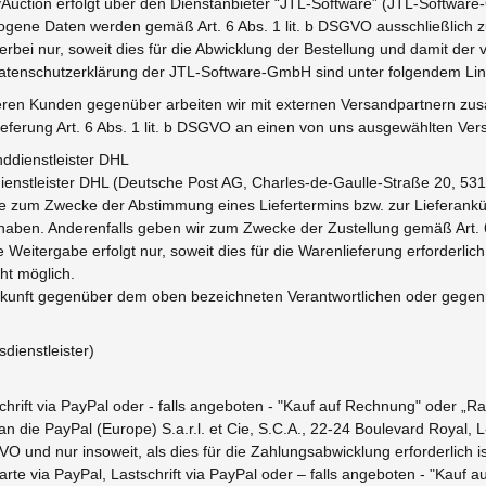
Auction erfolgt über den Dienstanbieter “JTL-Software” (JTL-Softwar
ogene Daten werden gemäß Art. 6 Abs. 1 lit. b DSGVO ausschließlich z
bei nur, soweit dies für die Abwicklung der Bestellung und damit der ver
Datenschutzerklärung der JTL-Software-GmbH sind unter folgendem Li
nseren Kunden gegenüber arbeiten wir mit externen Versandpartnern 
eferung Art. 6 Abs. 1 lit. b DSGVO an einen von uns ausgewählten Vers
dienstleister DHL
tdienstleister DHL (Deutsche Post AG, Charles-de-Gaulle-Straße 20, 
are zum Zwecke der Abstimmung eines Liefertermins bzw. zur Lieferankü
ilt haben. Anderenfalls geben wir zum Zwecke der Zustellung gemäß Art
eitergabe erfolgt nur, soweit dies für die Warenlieferung erforderlich
ht möglich.
 Zukunft gegenüber dem oben bezeichneten Verantwortlichen oder gegen
ienstleister)
schrift via PayPal oder - falls angeboten - "Kauf auf Rechnung" oder „R
die PayPal (Europe) S.a.r.l. et Cie, S.C.A., 22-24 Boulevard Royal, 
VO und nur insoweit, als dies für die Zahlungsabwicklung erforderlich is
rte via PayPal, Lastschrift via PayPal oder – falls angeboten - "Kauf 