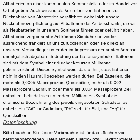
Altbatterien an einer kommunalen Sammelstelle oder im Handel vor
Ort abgeben. Auch wir sind als Vertreiber von Batterien zur
Rücknahme von Altbatterien verpflichtet, wobei sich unsere
Rücknahmeverpflichtung auf Altbatterien der Art beschränkt, die wir
als Neubatterien in unserem Sortiment führen oder geführt haben.
Altbatterien vorgenannter Art können Sie daher entweder
ausreichend frankiert an uns zurücksenden oder sie direkt an
unserem Versandlager unter der im Impressum genannten Adresse
unentgeltlich abgeben. Bedeutung der Batteriesymbole : Batterien
sind mit dem Symbol einer durchgekreuzten Mülltonne
gekennzeichnet. Dieses Symbol weist darauf hin, dass Batterien
nicht in den Hausmüll gegeben werden dürfen. Bei Batterien, die
mehr als 0,0005 Masseprozent Quecksilber, mehr als 0,002
Masseprozent Cadmium oder mehr als 0,004 Masseprozent Blei
enthalten, befindet sich unter dem Mülltonnen-Symbol die
chemische Bezeichnung des jeweils eingesetzten Schadstoffes -
dabei steht "Cd" für Cadmium, "Pb" steht für Blei, und "Hg" für
Quecksilber.
Datenlöschung
Bitte beachten Sie: Jeder Verbraucher ist für das Löschen von
personenbezogenen Daten auf dem Elektro- bzw. Elektronikgerät