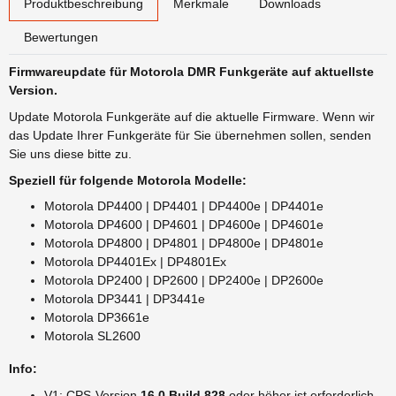
Produktbeschreibung
Merkmale
Downloads
Bewertungen
Firmwareupdate für Motorola DMR Funkgeräte auf aktuellste
Version.
Update Motorola Funkgeräte auf die aktuelle Firmware. Wenn wir
das Update Ihrer Funkgeräte für Sie übernehmen sollen, senden
Sie uns diese bitte zu.
Speziell für folgende Motorola Modelle:
Motorola DP4400 | DP4401 | DP4400e | DP4401e
Motorola DP4600 | DP4601 | DP4600e | DP4601e
Motorola DP4800 | DP4801 | DP4800e | DP4801e
Motorola DP4401Ex | DP4801Ex
Motorola DP2400 | DP2600 | DP2400e | DP2600e
Motorola DP3441 | DP3441e
Motorola DP3661e
Motorola SL2600
Info:
V1: CPS-Version
16.0 Build 828
oder höher ist erforderlich