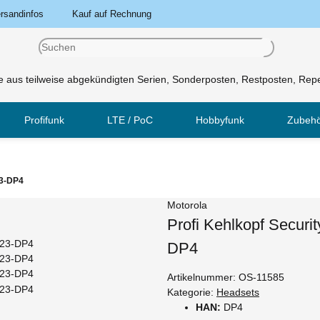
rsandinfos
Kauf auf Rechnung
 aus teilweise abgekündigten Serien, Sonderposten, Restposten, Repe
Profifunk
LTE / PoC
Hobbyfunk
Zubeh
23-DP4
Motorola
Profi Kehlkopf Secur
DP4
Artikelnummer:
OS-11585
Kategorie:
Headsets
HAN:
DP4