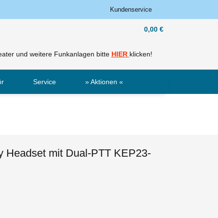
Kundenservice
0,00 €
ater und weitere Funkanlagen bitte
HIER
klicken!
ör
Service
» Aktionen «
Sale
Neu
ity Headset mit Dual-PTT KEP23-