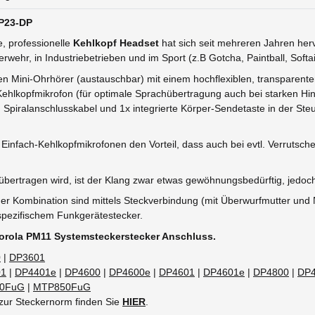
EP23-DP
e, professionelle
Kehlkopf Headset
hat sich seit mehreren Jahren her
ehr, in Industriebetrieben und im Sport (z.B Gotcha, Paintball, Softair,
n Mini-Ohrhörer (austauschbar) mit einem hochflexiblen, transparente
 Kehlkopfmikrofon (für optimale Sprachübertragung auch bei starken H
piralanschlusskabel und 1x integrierte Körper-Sendetaste in der Steu
Einfach-Kehlkopfmikrofonen den Vorteil, dass auch bei evtl. Verrutsch
übertragen wird, ist der Klang zwar etwas gewöhnungsbedürftig, jedoch
 der Kombination sind mittels Steckverbindung (mit Überwurfmutter und 
spezifischem Funkgerätestecker.
otorola PM11 Systemsteckerstecker Anschluss.
0
|
DP3601
01
|
DP4401e
|
DP4600
|
DP4600e
|
DP4601
|
DP4601e
|
DP4800
|
DP
0FuG
|
MTP850FuG
zur Steckernorm finden Sie
HIER
.