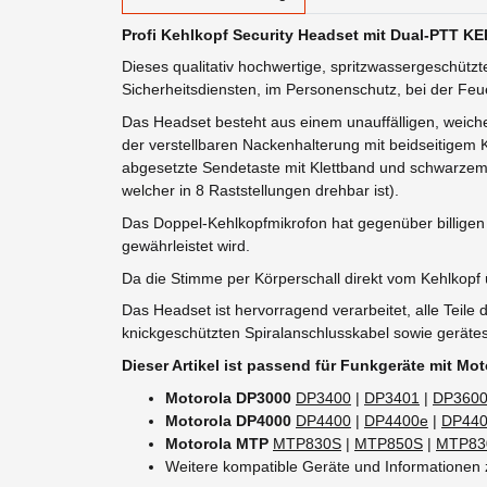
Profi Kehlkopf Security Headset mit Dual-PTT K
Dieses qualitativ hochwertige, spritzwassergeschützt
Sicherheitsdiensten, im Personenschutz, bei der Feuerw
Das Headset besteht aus einem unauffälligen, weiche
der verstellbaren Nackenhalterung mit beidseitigem
abgesetzte Sendetaste mit Klettband und schwarzem S
welcher in 8 Raststellungen drehbar ist).
Das Doppel-Kehlkopfmikrofon hat gegenüber billigen 
gewährleistet wird.
Da die Stimme per Körperschall direkt vom Kehlkopf 
Das Headset ist hervorragend verarbeitet, alle Teile
knickgeschützten Spiralanschlusskabel sowie geräte
Dieser Artikel ist passend für Funkgeräte mit M
Motorola DP3000
DP3400
|
DP3401
|
DP360
Motorola DP4000
DP4400
|
DP4400e
|
DP44
Motorola MTP
MTP830S
|
MTP850S
|
MTP83
Weitere kompatible Geräte und Informationen 