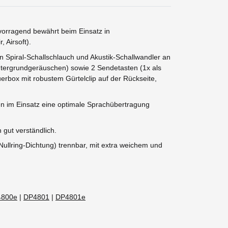
vorragend bewährt beim Einsatz in
 Airsoft).
n Spiral-Schallschlauch und Akustik-Schallwandler an
intergrundgeräuschen) sowie 2 Sendetasten (1x als
erbox mit robustem Gürtelclip auf der Rückseite,
en im Einsatz eine optimale Sprachübertragung
 gut verständlich.
Nullring-Dichtung) trennbar, mit extra weichem und
4800e
|
DP4801
|
DP4801e