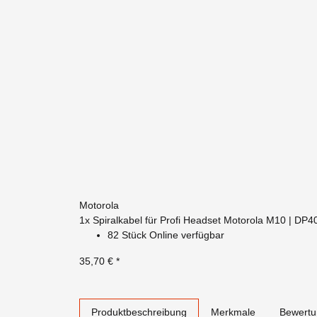
Motorola
1x
Spiralkabel für Profi Headset Motorola M10 | DP4
82 Stück Online verfügbar
35,70 €
*
weitere Registerkarten anzeigen
Produktbeschreibung
Merkmale
Bewert