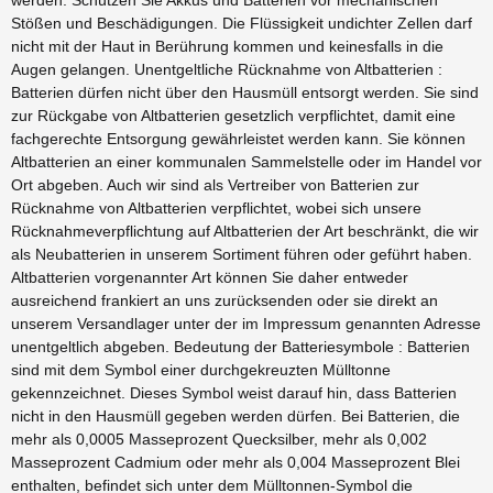
werden. Schützen Sie Akkus und Batterien vor mechanischen
Stößen und Beschädigungen. Die Flüssigkeit undichter Zellen darf
nicht mit der Haut in Berührung kommen und keinesfalls in die
Augen gelangen. Unentgeltliche Rücknahme von Altbatterien :
Batterien dürfen nicht über den Hausmüll entsorgt werden. Sie sind
zur Rückgabe von Altbatterien gesetzlich verpflichtet, damit eine
fachgerechte Entsorgung gewährleistet werden kann. Sie können
Altbatterien an einer kommunalen Sammelstelle oder im Handel vor
Ort abgeben. Auch wir sind als Vertreiber von Batterien zur
Rücknahme von Altbatterien verpflichtet, wobei sich unsere
Rücknahmeverpflichtung auf Altbatterien der Art beschränkt, die wir
als Neubatterien in unserem Sortiment führen oder geführt haben.
Altbatterien vorgenannter Art können Sie daher entweder
ausreichend frankiert an uns zurücksenden oder sie direkt an
unserem Versandlager unter der im Impressum genannten Adresse
unentgeltlich abgeben. Bedeutung der Batteriesymbole : Batterien
sind mit dem Symbol einer durchgekreuzten Mülltonne
gekennzeichnet. Dieses Symbol weist darauf hin, dass Batterien
nicht in den Hausmüll gegeben werden dürfen. Bei Batterien, die
mehr als 0,0005 Masseprozent Quecksilber, mehr als 0,002
Masseprozent Cadmium oder mehr als 0,004 Masseprozent Blei
enthalten, befindet sich unter dem Mülltonnen-Symbol die