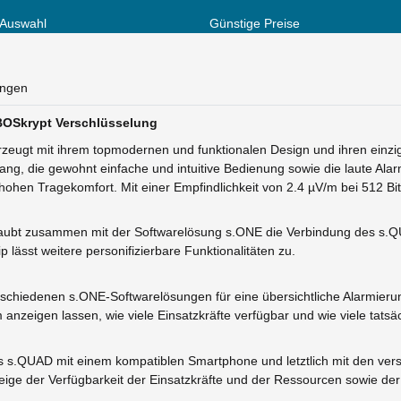
 Auswahl
Günstige Preise
ungen
BOSkrypt Verschlüsselung
zeugt mit ihrem topmodernen und funktionalen Design und ihren einzig
g, die gewohnt einfache und intuitive Bedienung sowie die laute Ala
hohen Tragekomfort. Mit einer Empfindlichkeit von 2.4 µV/m bei 512 Bit
rlaubt zusammen mit der Softwarelösung s.ONE die Verbindung des s
 lässt weitere personifizierbare Funktionalitäten zu.
rschiedenen s.ONE-Softwarelösungen für eine übersichtliche Alarmierung
anzeigen lassen, wie viele Einsatzkräfte verfügbar und wie viele tatsä
es s.QUAD mit einem kompatiblen Smartphone und letztlich mit den v
ge der Verfügbarkeit der Einsatzkräfte und der Ressourcen sowie der