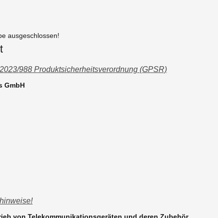
be ausgeschlossen!
t
 2023/988 Produktsicherheitsverordnung (GPSR)
ns GmbH
hinweise!
trieb von Telekommunikationsgeräten und deren Zubehör