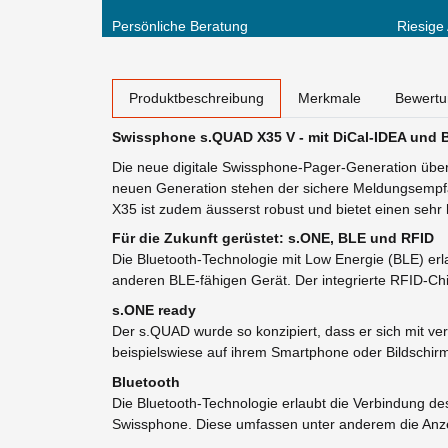
Persönliche Beratung
Riesige
weitere Registerkarten anzeigen
Produktbeschreibung
Merkmale
Bewert
Swissphone s.QUAD X35 V - mit DiCal-IDEA und 
Die neue digitale Swissphone-Pager-Generation über
neuen Generation stehen der sichere Meldungsempfan
X35 ist zudem äusserst robust und bietet einen sehr 
Für die Zukunft gerüstet: s.ONE, BLE und RFID
Die Bluetooth-Technologie mit Low Energie (BLE) e
anderen BLE-fähigen Gerät. Der integrierte RFID-Chip
s.ONE ready
Der s.QUAD wurde so konzipiert, dass er sich mit ve
beispielswiese auf ihrem Smartphone oder Bildschirm 
Bluetooth
Die Bluetooth-Technologie erlaubt die Verbindung d
Swissphone. Diese umfassen unter anderem die Anzei