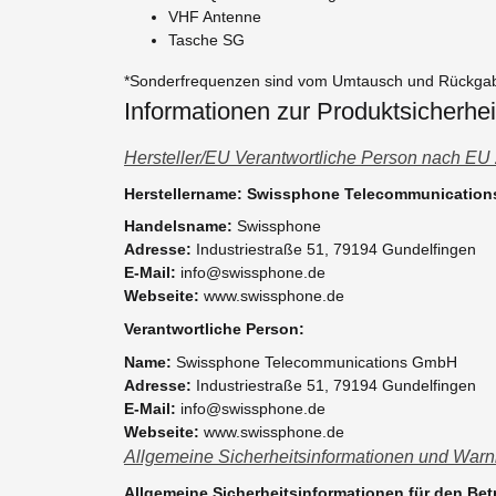
VHF Antenne
Tasche SG
*Sonderfrequenzen sind vom Umtausch und Rückga
Informationen zur Produktsicherhei
Hersteller/EU Verantwortliche Person nach EU
Herstellername: Swissphone Telecommunicatio
Handelsname:
Swissphone
Adresse:
Industriestraße 51, 79194 Gundelfingen
E-Mail:
info@swissphone.de
Webseite:
www.swissphone.de
Verantwortliche Person:
Name:
Swissphone Telecommunications GmbH
Adresse:
Industriestraße 51, 79194 Gundelfingen
E-Mail:
info@swissphone.de
Webseite:
www.swissphone.de
Allgemeine Sicherheitsinformationen und Warn
Allgemeine Sicherheitsinformationen für den Be