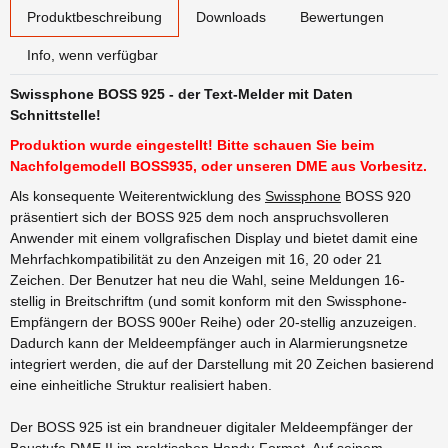
weitere Registerkarten anzeigen
Produktbeschreibung
Downloads
Bewertungen
Info, wenn verfügbar
Swissphone BOSS 925 - der Text-Melder mit Daten
Schnittstelle!
Produktion wurde eingestellt! Bitte schauen Sie beim
Nachfolgemodell BOSS935, oder unseren DME aus Vorbesitz.
Als konsequente Weiterentwicklung des
Swissphone
BOSS 920
präsentiert sich der BOSS 925 dem noch anspruchsvolleren
Anwender mit einem vollgrafischen Display und bietet damit eine
Mehrfachkompatibilität zu den Anzeigen mit 16, 20 oder 21
Zeichen. Der Benutzer hat neu die Wahl, seine Meldungen 16-
stellig in Breitschriftm (und somit konform mit den Swissphone-
Empfängern der BOSS 900er Reihe) oder 20-stellig anzuzeigen.
Dadurch kann der Meldeempfänger auch in Alarmierungsnetze
integriert werden, die auf der Darstellung mit 20 Zeichen basierend
eine einheitliche Struktur realisiert haben.
Der BOSS 925 ist ein brandneuer digitaler Meldeempfänger der
Baustufe DME II im praktischen Handy-Format. Auf seinem