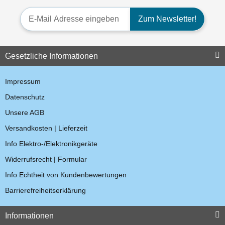
Quattro, Hurricane
11,90 €
*
Newsletter-Registrierung
Zum Newsletter!
47,60 €
*
49,98 €
Auf Lager
Gesetzliche Informationen
Top bewertet
Impressum
Datenschutz
Unsere AGB
Versandkosten | Lieferzeit
Swissphone Vibrator BOSS
Info Elektro-/Elektronikgeräte
/ Quattro / Hurricane
Widerrufsrecht | Formular
Swissphone Gehäuse
53,55 €
*
Info Echtheit von Kundenbewertungen
Unterteil Quattro
Barrierefreiheitserklärung
Top bewertet
Informationen
13,09 €
*