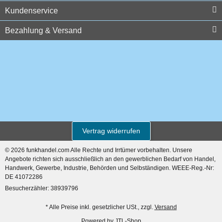
Kundenservice
Top bewertet
Bezahlung & Versand
Swissphone LCD Display
Quattro Mi, XLi, XLSi, MKSi
Swissphone Kalotte
29,75 €
*
Quattro, Hurricane
Vertrag widerrufen
Top bewertet
© 2026 funkhandel.com Alle Rechte und Irrtümer vorbehalten. Unsere
Angebote richten sich ausschließlich an den gewerblichen Bedarf von Handel,
2,98 €
*
Handwerk, Gewerbe, Industrie, Behörden und Selbständigen. WEEE-Reg.-Nr:
DE 41072286
Besucherzähler: 38939796
Top bewertet
* Alle Preise inkl. gesetzlicher USt., zzgl.
Versand
Powered by
JTL-Shop