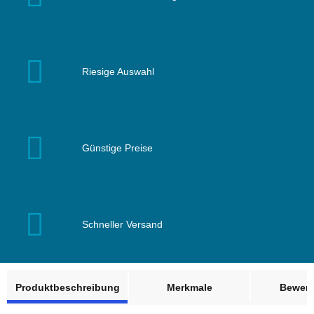
Riesige Auswahl
Günstige Preise
Schneller Versand
weitere Registerkarten anzeigen
Produktbeschreibung
Merkmale
Bewer