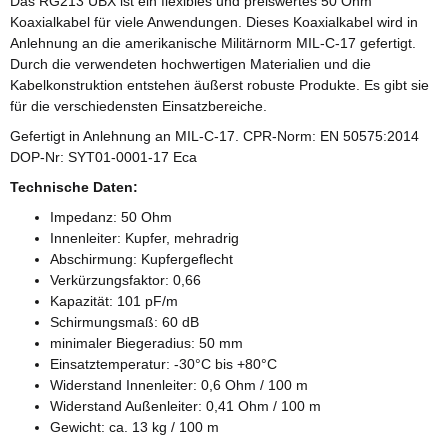
Das RG213 UBX ist ein flexibles und preiswertes 50 Ohm
Koaxialkabel für viele Anwendungen. Dieses Koaxialkabel wird in
Anlehnung an die amerikanische Militärnorm MIL-C-17 gefertigt.
Durch die verwendeten hochwertigen Materialien und die
Kabelkonstruktion entstehen äußerst robuste Produkte. Es gibt sie
für die verschiedensten Einsatzbereiche.
Gefertigt in Anlehnung an MIL-C-17. CPR-Norm: EN 50575:2014
DOP-Nr: SYT01-0001-17 Eca
Technische Daten:
Impedanz: 50 Ohm
Innenleiter: Kupfer, mehradrig
Abschirmung: Kupfergeflecht
Verkürzungsfaktor: 0,66
Kapazität: 101 pF/m
Schirmungsmaß: 60 dB
minimaler Biegeradius: 50 mm
Einsatztemperatur: -30°C bis +80°C
Widerstand Innenleiter: 0,6 Ohm / 100 m
Widerstand Außenleiter: 0,41 Ohm / 100 m
Gewicht: ca. 13 kg / 100 m