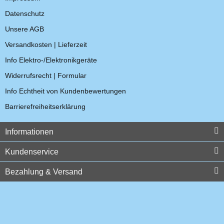
Datenschutz
Unsere AGB
RG 58 C/U Koaxialkabel 50
Versandkosten | Lieferzeit
Kabelstecker PL259/10 PL-
Ohm
Stecker (Male) 10mm
Info Elektro-/Elektronikgeräte
5,95 €
*
Widerrufsrecht | Formular
1,19 €
*
Info Echtheit von Kundenbewertungen
Auf Lager
Barrierefreiheitserklärung
Top bewertet
Informationen
Kundenservice
Bezahlung & Versand
Kabelstecker UG 959 TA
Motorola HLN6412A
BNC-Stecker (Male) 10mm
Zubehör Anschlusskit