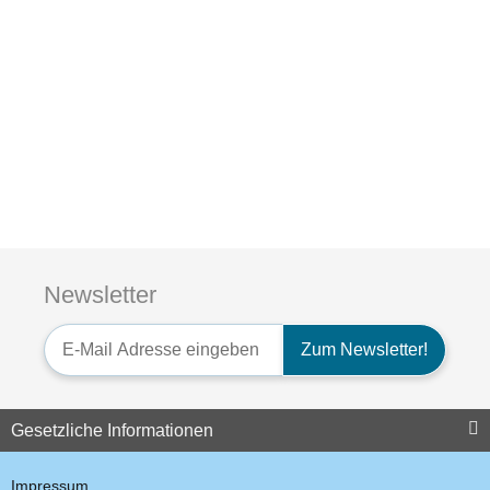
Auf Lager
Auf Lager
Kabelstecker NC-1453 N-
Kabelstecker NC-1453 N-
Stecker (Male) 10mm
Stecker (Male) 10mm
Newsletter
9,52 €
*
9,52 €
*
Newsletter-Registrierung
Zum Newsletter!
Top bewertet
Auf Lager
Gesetzliche Informationen
Impressum