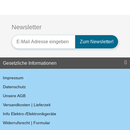
Spiralschlauch für Security
Headset
Newsletter
Motorola DP1400 DMR
Handfunkgerät
5,95 €
*
Newsletter-Registrierung
Zum Newsletter!
428,40 € -
534,31 €
*
Top bewertet
Gesetzliche Informationen
Impressum
Datenschutz
Unsere AGB
Versandkosten | Lieferzeit
Ohrstöpsel für Security
Info Elektro-/Elektronikgeräte
Headset
Widerrufsrecht | Formular