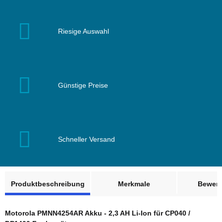
Riesige Auswahl
Günstige Preise
Schneller Versand
weitere Registerkarten anzeigen
Produktbeschreibung
Merkmale
Bewer
Motorola PMNN4254AR Akku - 2,3 AH Li-Ion für CP040
/