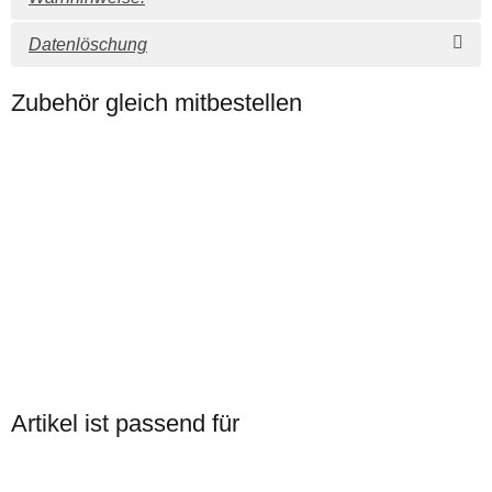
Datenlöschung
Zubehör gleich mitbestellen
Auf Lager
Motorola HLN8255B
Gürtelclip
Artikel ist passend für
7,14 €
*
Top bewertet