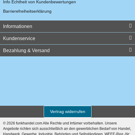
Info Echtheit von Kundenbewertungen
1,07 € -
1,79 €
*
Barrierefreiheitserklärung
Informationen
Auf Lager
Kundenservice
Bezahlung & Versand
Motorola RLN5644A
Gürtelclip
3,57 €
*
Vertrag widerrufen
© 2026 funkhandel.com Alle Rechte und Irrtümer vorbehalten. Unsere
Angebote richten sich ausschließlich an den gewerblichen Bedarf von Handel,
Handwerk, Gewerbe, Industrie, Behörden und Selbständigen. WEEE-Reg.-Nr: