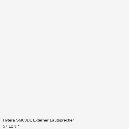
Hytera SM09D1 Externer Lautsprecher
57,12 €
*