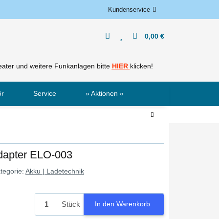
Kundenservice
0,00 €
ater und weitere Funkanlagen bitte
HIER
klicken!
ör
Service
» Aktionen «
Sale
Neu
dapter ELO-003
tegorie:
Akku | Ladetechnik
Stück
In den Warenkorb