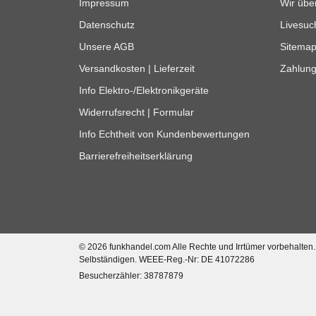
Impressum
Wir übe
Datenschutz
Livesuc
Unsere AGB
Sitema
Profi
Versandkosten | Lieferzeit
Zahlung
Schädeldeckenmikrofon
SDM33-K
Info Elektro-/Elektronikgeräte
154,70 €
*
Widerrufsrecht | Formular
Info Echtheit von Kundenbewertungen
Top bewertet
Barrierefreiheitserklärung
© 2026 funkhandel.com Alle Rechte und Irrtümer vorbehalten
Selbständigen. WEEE-Reg.-Nr: DE 41072286
Besucherzähler: 38787879
Wouxun Antennenadapter
BNC-Buchse (Female) auf
SMA-Buchse (Female)