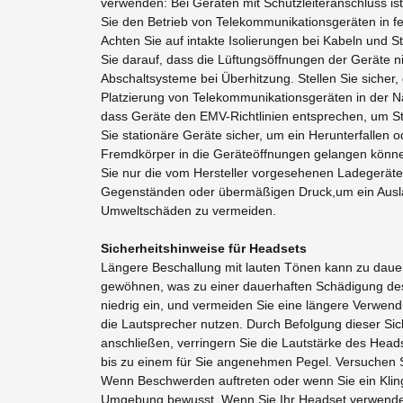
verwenden: Bei Geräten mit Schutzleiteranschluss is
Sie den Betrieb von Telekommunikationsgeräten in f
Achten Sie auf intakte Isolierungen bei Kabeln und S
Sie darauf, dass die Lüftungsöffnungen der Geräte n
Abschaltsysteme bei Überhitzung. Stellen Sie sicher,
Platzierung von Telekommunikationsgeräten in der Nä
dass Geräte den EMV-Richtlinien entsprechen, um S
Sie stationäre Geräte sicher, um ein Herunterfallen
Fremdkörper in die Geräteöffnungen gelangen können
Sie nur die vom Hersteller vorgesehenen Ladegerät
Gegenständen oder übermäßigen Druck,um ein Auslau
Umweltschäden zu vermeiden.
Sicherheitshinweise für Headsets
Längere Beschallung mit lauten Tönen kann zu dauer
gewöhnen, was zu einer dauerhaften Schädigung des 
niedrig ein, und vermeiden Sie eine längere Verwend
die Lautsprecher nutzen. Durch Befolgung dieser Si
anschließen, verringern Sie die Lautstärke des Head
bis zu einem für Sie angenehmen Pegel. Versuchen Si
Wenn Beschwerden auftreten oder wenn Sie ein Klinge
Umgebung bewusst. Wenn Sie Ihr Headset verwenden,