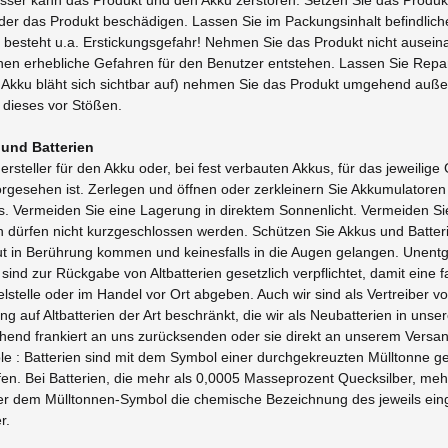
er das Produkt beschädigen. Lassen Sie im Packungsinhalt befindliche 
s besteht u.a. Erstickungsgefahr! Nehmen Sie das Produkt nicht aus
n erhebliche Gefahren für den Benutzer entstehen. Lassen Sie Repa
B. Akku bläht sich sichtbar auf) nehmen Sie das Produkt umgehend auß
 dieses vor Stößen.
und Batterien
steller für den Akku oder, bei fest verbauten Akkus, für das jeweilige
orgesehen ist. Zerlegen und öffnen oder zerkleinern Sie Akkumulatoren 
. Vermeiden Sie eine Lagerung in direktem Sonnenlicht. Vermeiden Si
en dürfen nicht kurzgeschlossen werden. Schützen Sie Akkus und Bat
Haut in Berührung kommen und keinesfalls in die Augen gelangen. Unentg
sind zur Rückgabe von Altbatterien gesetzlich verpflichtet, damit ein
telle oder im Handel vor Ort abgeben. Auch wir sind als Vertreiber v
g auf Altbatterien der Art beschränkt, die wir als Neubatterien in unse
hend frankiert an uns zurücksenden oder sie direkt an unserem Vers
le : Batterien sind mit dem Symbol einer durchgekreuzten Mülltonne g
fen. Bei Batterien, die mehr als 0,0005 Masseprozent Quecksilber, m
ter dem Mülltonnen-Symbol die chemische Bezeichnung des jeweils einge
r.