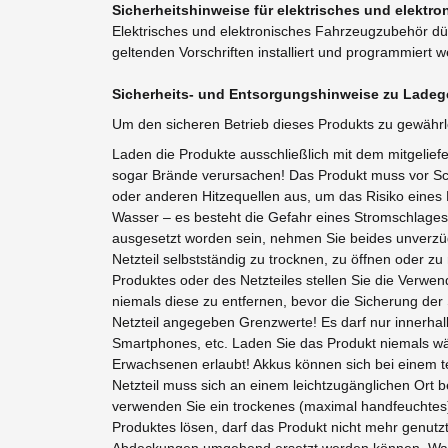
Sicherheitshinweise für elektrisches und elekt
Elektrisches und elektronisches Fahrzeugzubehör dür
geltenden Vorschriften installiert und programmiert 
Sicherheits- und Entsorgungshinweise zu Ladege
Um den sicheren Betrieb dieses Produkts zu gewährl
Laden die Produkte ausschließlich mit dem mitgelief
sogar Brände verursachen! Das Produkt muss vor Sch
oder anderen Hitzequellen aus, um das Risiko eines
Wasser – es besteht die Gefahr eines Stromschlages! 
ausgesetzt worden sein, nehmen Sie beides unverzüg
Netzteil selbstständig zu trocknen, zu öffnen oder
Produktes oder des Netzteiles stellen Sie die Verwen
niemals diese zu entfernen, bevor die Sicherung de
Netzteil angegeben Grenzwerte! Es darf nur innerhal
Smartphones, etc. Laden Sie das Produkt niemals wä
Erwachsenen erlaubt! Akkus können sich bei einem t
Netzteil muss sich an einem leichtzugänglichen Ort 
verwenden Sie ein trockenes (maximal handfeuchtes) 
Produktes lösen, darf das Produkt nicht mehr genutz
Abdeckungen umgehend ersetzt werden können. Wasse