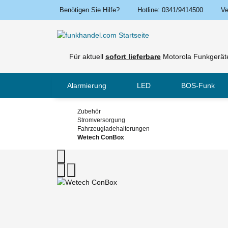
Benötigen Sie Hilfe?
Hotline: 0341/9414500
Ve
Für aktuell
sofort lieferbare
Motorola Funkgeräte
Alarmierung
LED
BOS-Funk
Zubehör
Stromversorgung
Fahrzeugladehalterungen
Wetech ConBox