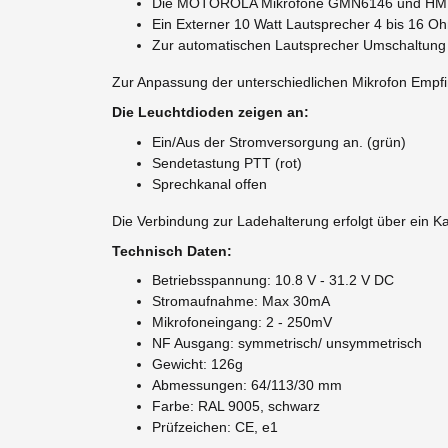
Die MOTOROLA Mikrofone GMN6146 und H
Ein Externer 10 Watt Lautsprecher 4 bis 16 O
Zur automatischen Lautsprecher Umschaltung 
Zur Anpassung der unterschiedlichen Mikrofon Empfi
Die Leuchtdioden zeigen an:
Ein/Aus der Stromversorgung an. (grün)
Sendetastung PTT (rot)
Sprechkanal offen
Die Verbindung zur Ladehalterung erfolgt über ein Kab
Technisch Daten:
Betriebsspannung: 10.8 V - 31.2 V DC
Stromaufnahme: Max 30mA
Mikrofoneingang: 2 - 250mV
NF Ausgang: symmetrisch/ unsymmetrisch
Gewicht: 126g
Abmessungen: 64/113/30 mm
Farbe: RAL 9005, schwarz
Prüfzeichen: CE, e1