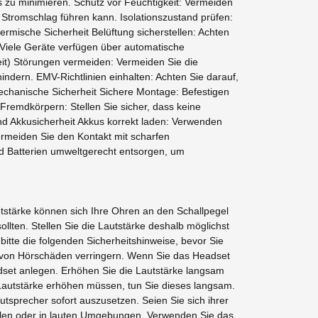
s zu minimieren. Schutz vor Feuchtigkeit: Vermeiden
tromschlag führen kann. Isolationszustand prüfen:
ermische Sicherheit Belüftung sicherstellen: Achten
 Viele Geräte verfügen über automatische
keit) Störungen vermeiden: Vermeiden Sie die
ndern. EMV-Richtlinien einhalten: Achten Sie darauf,
chanische Sicherheit Sichere Montage: Befestigen
Fremdkörpern: Stellen Sie sicher, dass keine
nd Akkusicherheit Akkus korrekt laden: Verwenden
rmeiden Sie den Kontakt mit scharfen
d Batterien umweltgerecht entsorgen, um
tstärke können sich Ihre Ohren an den Schallpegel
ten. Stellen Sie die Lautstärke deshalb möglichst
itte die folgenden Sicherheitshinweise, bevor Sie
r von Hörschäden verringern. Wenn Sie das Headset
dset anlegen. Erhöhen Sie die Lautstärke langsam
 Lautstärke erhöhen müssen, tun Sie dieses langsam.
sprecher sofort auszusetzen. Seien Sie sich ihrer
llen oder in lauten Umgebungen. Verwenden Sie das