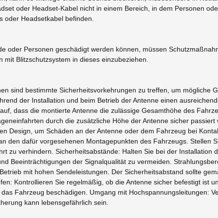
adset oder Headset-Kabel nicht in einem Bereich, in dem Personen ode
ts oder Headsetkabel befinden.
bäude oder Personen geschädigt werden können, müssen Schutzmaßn
mit Blitzschutzsystem in dieses einzubeziehen.
nen sind bestimmte Sicherheitsvorkehrungen zu treffen, um mögliche G
hrend der Installation und beim Betrieb der Antenne einen ausreichen
auf, dass die montierte Antenne die zulässige Gesamthöhe des Fahrzeu
eneinfahrten durch die zusätzliche Höhe der Antenne sicher passiert w
len Design, um Schäden an der Antenne oder dem Fahrzeug bei Kontak
 an den dafür vorgesehenen Montagepunkten des Fahrzeugs. Stellen Sie 
rt zu verhindern. Sicherheitsabstände: Halten Sie bei der Installati
d Beeinträchtigungen der Signalqualität zu vermeiden. Strahlungsberei
Betrieb mit hohen Sendeleistungen. Der Sicherheitsabstand sollte ge
n: Kontrollieren Sie regelmäßig, ob die Antenne sicher befestigt ist 
der das Fahrzeug beschädigen. Umgang mit Hochspannungsleitungen: V
erung kann lebensgefährlich sein.