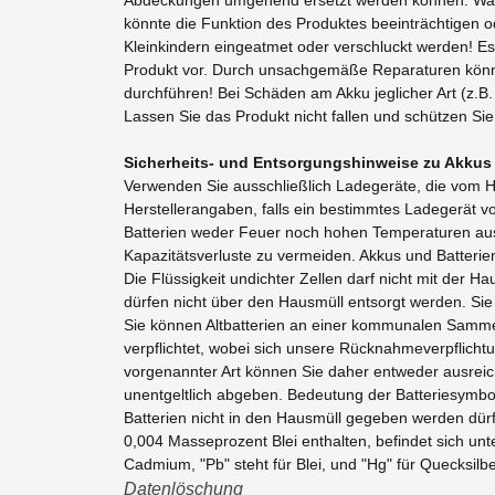
könnte die Funktion des Produktes beeinträchtigen od
Kleinkindern eingeatmet oder verschluckt werden! E
Produkt vor. Durch unsachgemäße Reparaturen könne
durchführen! Bei Schäden am Akku jeglicher Art (z.
Lassen Sie das Produkt nicht fallen und schützen Sie
Sicherheits- und Entsorgungshinweise zu Akkus 
Verwenden Sie ausschließlich Ladegeräte, die vom Her
Herstellerangaben, falls ein bestimmtes Ladegerät v
Batterien weder Feuer noch hohen Temperaturen aus
Kapazitätsverluste zu vermeiden. Akkus und Batteri
Die Flüssigkeit undichter Zellen darf nicht mit der 
dürfen nicht über den Hausmüll entsorgt werden. Sie 
Sie können Altbatterien an einer kommunalen Sammels
verpflichtet, wobei sich unsere Rücknahmeverpflichtun
vorgenannter Art können Sie daher entweder ausreic
unentgeltlich abgeben. Bedeutung der Batteriesymbo
Batterien nicht in den Hausmüll gegeben werden dür
0,004 Masseprozent Blei enthalten, befindet sich un
Cadmium, "Pb" steht für Blei, und "Hg" für Quecksilbe
Datenlöschung