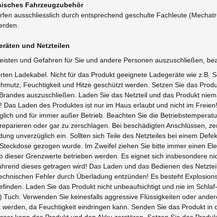
ronisches Fahrzeugzubehör
fen ausschliesslich durch entsprechend geschulte Fachleute (Mechatron
werden.
räten und Netzteilen
eisten und Gefahren für Sie und andere Personen auszuschließen, bea
erten Ladekabel. Nicht für das Produkt geeignete Ladegeräte wie z.B.
mutz, Feuchtigkeit und Hitze geschützt werden. Setzen Sie das Prod
 Brandes auszuschließen. Laden Sie das Netzteil und das Produkt nie
Das Laden des Produktes ist nur im Haus erlaubt und nicht im Freien! 
lich und für immer außer Betrieb. Beachten Sie die Betriebstemperat
 zu reparieren oder gar zu zerschlagen. Bei beschädigten Anschlüssen
dung unverzüglich ein. Sollten sich Teile des Netzteiles bei einem Def
r Steckdose gezogen wurde. Im Zweifel ziehen Sie bitte immer einen E
b dieser Grenzwerte betrieben werden. Es eignet sich insbesondere ni
hrend dieses getragen wird! Das Laden und das Bedienen des Netzteil
echnischen Fehler durch Überladung entzünden! Es besteht Explosions
befinden. Laden Sie das Produkt nicht unbeaufsichtigt und nie im Schl
Tuch. Verwenden Sie keinesfalls aggressive Flüssigkeiten oder andere
t werden, da Feuchtigkeit eindringen kann. Senden Sie das Produkt in
r kann das Produkt und den Akku zerstören. Setzen Sie das Produkt