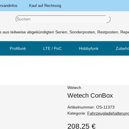
rsandinfos
Kauf auf Rechnung
 aus teilweise abgekündigten Serien, Sonderposten, Restposten, Repe
Profifunk
LTE / PoC
Hobbyfunk
Zubeh
Wetech
Wetech ConBox
Artikelnummer:
OS-11373
Kategorie:
Fahrzeugladehalterun
208,25 €