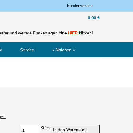
Kundenservice
0,00 €
ater und weitere Funkanlagen bitte
HIER
klicken!
ör
Service
» Aktionen «
Sale
Neu
gen
Stück
In den Warenkorb