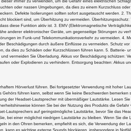
t dieser immer zu verwenden, um die Gefahr eines elektrischen Schlag
euchten oder nassen Umgebungen, da dies zu einem Kurzschluss oder S
teckern. Defekte Isolierungen sollten sofort ausgetauscht werden. 2. Th
icht blockiert sind, um Überhitzung zu vermeiden. Überhitzungsschutz:
 dass diese Funktion aktiv ist. 3. EMV (Elektromagnetische Verträglich
he anderer elektronischer Geräte, um gegenseitige Störungen zu verhi
törungen im Funk-und Telekommunikationsverkehr zu vermeiden. 4. Me
 oder Beschädigungen durch äußere Einflüsse zu vermeiden. Schutz vor 
, da dies zu Schäden oder Kurzschlüssen führen kann. 5. Batterie- u
e und vermeiden Sie Überladung. Akkus vor Beschädigung schützen: Ve
fen oder Explodieren zu verhindern. Entsorgung beachten: Akkus un
haftem Hörverlust führen. Bei fortgesetzter Verwendung mit hoher Lau
Gehörs führen kann, selbst wenn Sie keine Beschwerden bemerken soll
ung der Headset-Lautsprecher mit übermäßiger Lautstärke. Lesen Sie b
cherheitshinweise können Sie bei der Nutzung des Produkts die Gefah
set-Lautsprechers auf geringstmögliche Lautstärke, bevor Sie das Hea
e, bei einer möglichst niedrigen Lautstärke zu bleiben. Wenn Sie die
ln in den Ohren bemerken, empfiehlt es sich, die Verwendung der Laut
 kann es wichtige externe Sounds blockieren, insbesondere in Notfä