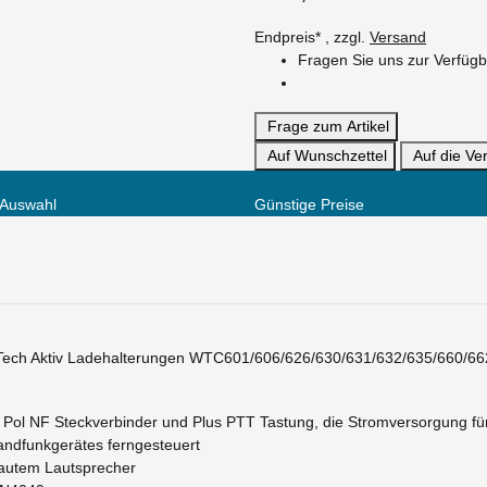
Endpreis* , zzgl.
Versand
Fragen Sie uns zur Verfügb
Frage zum Artikel
Auf Wunschzettel
Auf die Ver
 Auswahl
Günstige Preise
Tech Aktiv Ladehalterungen WTC601/606/626/630/631/632/635/660/66
ol NF Steckverbinder und Plus PTT Tastung, die Stromversorgung für
andfunkgerätes ferngesteuert
autem Lautsprecher