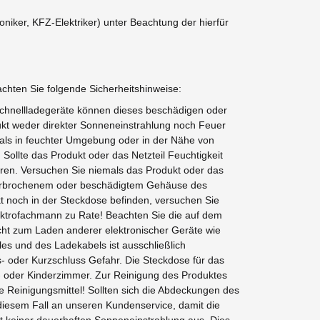
iker, KFZ-Elektriker) unter Beachtung der hierfür
chten Sie folgende Sicherheitshinweise:
 Schnellladegeräte können dieses beschädigen oder
ukt weder direkter Sonneneinstrahlung noch Feuer
mals in feuchter Umgebung oder in der Nähe von
Sollte das Produkt oder das Netzteil Feuchtigkeit
uren. Versuchen Sie niemals das Produkt oder das
, zerbrochenem oder beschädigtem Gehäuse des
ekt noch in der Steckdose befinden, versuchen Sie
lektrofachmann zu Rate! Beachten Sie die auf dem
cht zum Laden anderer elektronischer Geräte wie
es und des Ladekabels ist ausschließlich
- oder Kurzschluss Gefahr. Die Steckdose für das
af- oder Kinderzimmer. Zur Reinigung des Produktes
 Reinigungsmittel! Sollten sich die Abdeckungen des
 diesem Fall an unseren Kundenservice, damit die
 keiner dauerhaften Sonneneinstrahlung aus. Dies