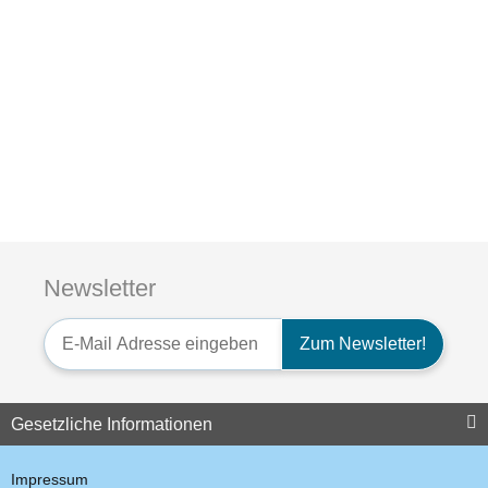
Radiodata FuG 8b-1
Sende-/Empfangsgerät
4m-Band
Newsletter
1.785,00 €
*
Newsletter-Registrierung
Zum Newsletter!
Gesetzliche Informationen
Impressum