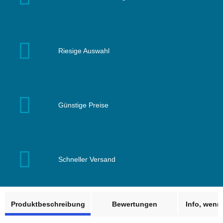
Riesige Auswahl
Günstige Preise
Schneller Versand
weitere Registerkarten anzeigen
Produktbeschreibung
Bewertungen
Info, wenn