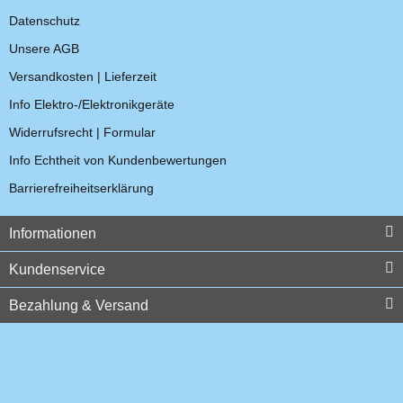
Datenschutz
Unsere AGB
Funktronic 480935.X
Versandkosten | Lieferzeit
Anschlusskabel 14 Meter
Auflage ED3
Info Elektro-/Elektronikgeräte
74,97 €
*
Widerrufsrecht | Formular
Info Echtheit von Kundenbewertungen
Top bewertet
Barrierefreiheitserklärung
Informationen
Kundenservice
Bezahlung & Versand
Sirio MGA 55-550-S
Mobilantenne 55-550 MHz