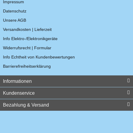
Impressum
Datenschutz
Unsere AGB
Quick Disconnect Adapter
Versandkosten | Lieferzeit
für Motorola MTH600 -
MTP850
Info Elektro-/Elektronikgeräte
15,95 €
*
Widerrufsrecht | Formular
Info Echtheit von Kundenbewertungen
Barrierefreiheitserklärung
Informationen
Kundenservice
Bezahlung & Versand