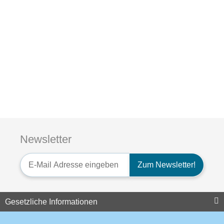
Auf Lager
Quick Disconnect Adapter
für Motorola DP3400 -
DP4801 / MTP850S
Newsletter
15,95 €
*
Newsletter-Registrierung
Zum Newsletter!
Auf Lager
Gesetzliche Informationen