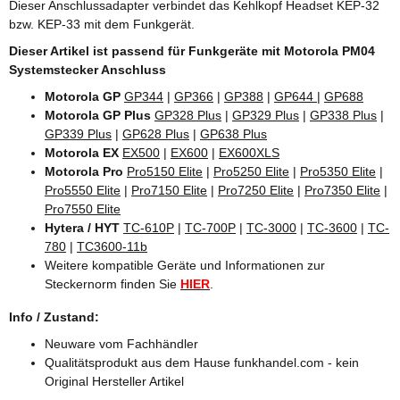
Dieser Anschlussadapter verbindet das Kehlkopf Headset KEP-32
bzw. KEP-33 mit dem Funkgerät.
Dieser Artikel ist passend für Funkgeräte mit
Motorola PM04
Systemst
ecker Anschluss
Motorola GP
GP344
|
GP366
|
GP388
|
GP644
|
GP688
Motorola GP Plus
GP328 Plus
|
GP329 Plus
|
GP338 Plus
|
GP339 Plus
|
GP628 Plus
|
GP638 Plus
Motorola EX
EX500
|
EX600
|
EX600XLS
Motorola Pro
Pro5150 Elite
|
Pro5250 Elite
|
Pro5350 Elite
|
Pro5550 Elite
|
Pro7150 Elite
|
Pro7250 Elite
|
Pro7350 Elite
|
Pro7550 Elite
Hytera / HYT
TC-610P
|
TC-700P
|
TC-3000
|
TC-3600
|
TC-
780
|
TC3600-11b
Weitere kompatible Geräte und Informationen zur
Steckernorm finden Sie
HIER
.
Info / Zustand:
Neuware vom Fachhändler
Qualitätsprodukt aus dem Hause funkhandel.com - kein
Original Hersteller Artikel