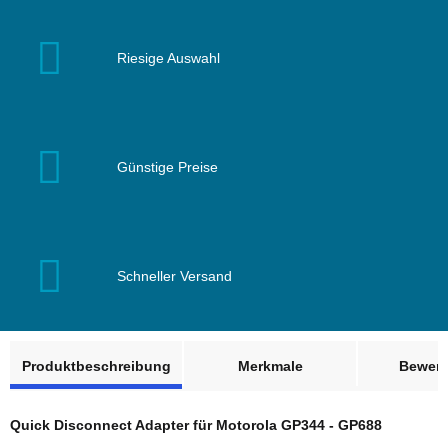
Riesige Auswahl
Günstige Preise
Schneller Versand
weitere Registerkarten anzeigen
Produktbeschreibung
Merkmale
Bewer
Quick Disconnect Adapter für Motorola GP344 - GP688