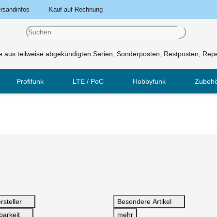
rsandinfos
Kauf auf Rechnung
 aus teilweise abgekündigten Serien, Sonderposten, Restposten, Repe
Profifunk
LTE / PoC
Hobbyfunk
Zubeh
rsteller
Besondere Artikel
barkeit
mehr