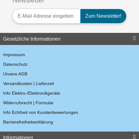
Newsletter
Talkabout
53,55 €
*
Newsletter-Registrierung
Zum Newsletter!
Bestseller
Gesetzliche Informationen
Impressum
Datenschutz
Unsere AGB
Versandkosten | Lieferzeit
Motorola 00272 Gürtelclip
TLKR
Info Elektro-/Elektronikgeräte
5,95 €
*
Widerrufsrecht | Formular
Info Echtheit von Kundenbewertungen
Auf Lager
Barrierefreiheitserklärung
Informationen