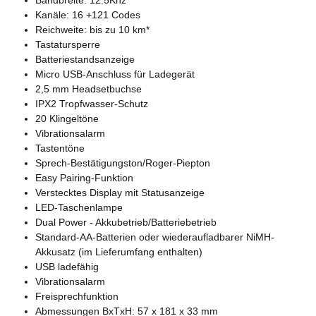
Bandbreite: 12.5Khz
Kanäle: 16 +121 Codes
Reichweite: bis zu 10 km*
Tastatursperre
Batteriestandsanzeige
Micro USB-Anschluss für Ladegerät
2,5 mm Headsetbuchse
IPX2 Tropfwasser-Schutz
20 Klingeltöne
Vibrationsalarm
Tastentöne
Sprech-Bestätigungston/Roger-Piepton
Easy Pairing-Funktion
Verstecktes Display mit Statusanzeige
LED-Taschenlampe
Dual Power - Akkubetrieb/Batteriebetrieb
Standard-AA-Batterien oder wiederaufladbarer NiMH-
Akkusatz (im Lieferumfang enthalten)
USB ladefähig
Vibrationsalarm
Freisprechfunktion
Abmessungen BxTxH: 57 x 181 x 33 mm