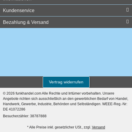
Kundenservice
Bezahlung & Versand
Motorola 1532 Akku 1,3 AH
NiMH
24,99 €
*
Auf Lager
Vertrag widerrufen
© 2026 funkhandel.com Alle Rechte und Irrtümer vorbehalten. Unsere
Angebote richten sich ausschließlich an den gewerblichen Bedarf von Handel,
Handwerk, Gewerbe, Industrie, Behörden und Selbständigen. WEEE-Reg.-Nr:
DE 41072286
Besucherzähler: 38787888
* Alle Preise inkl. gesetzlicher USt., zzgl.
Versand
Motorola PMLN8231AR