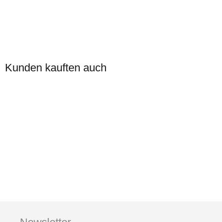
Headset mit
Lippenmikrofon HS20-TA
Kunden kauften auch
35,70 €
*
Auf Lager
Auf Lager
Motorola Talkabout T82
Motorola 00181
Extreme Quad Pack
Handmikrofon für
PMR446
172,55 €
*