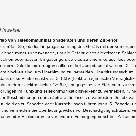
hinweise!
trieb von Telekommunikationsgeräten und deren Zubehör
Überprüfen Sie, ob die Eingangsspannung des Geräts mit der Versorgu
t dieser immer zu verwenden, um die Gefahr eines elektrischen Schlag
euchten oder nassen Umgebungen, da dies zu einem Kurzschluss oder S
teckern. Defekte Isolierungen sollten sofort ausgetauscht werden. 2. Th
icht blockiert sind, um Überhitzung zu vermeiden. Überhitzungsschutz:
 dass diese Funktion aktiv ist. 3. EMV (Elektromagnetische Verträglich
he anderer elektronischer Geräte, um gegenseitige Störungen zu verhi
törungen im Funk-und Telekommunikationsverkehr zu vermeiden. 4. Me
 oder Beschädigungen durch äußere Einflüsse zu vermeiden. Schutz vor 
, da dies zu Schäden oder Kurzschlüssen führen kann. 5. Batterie- u
e und vermeiden Sie Überladung. Akkus vor Beschädigung schützen: Ve
fen oder Explodieren zu verhindern. Entsorgung beachten: Akkus un