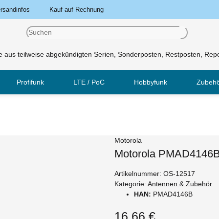
rsandinfos
Kauf auf Rechnung
 aus teilweise abgekündigten Serien, Sonderposten, Restposten, Repe
Profifunk
LTE / PoC
Hobbyfunk
Zubeh
Motorola
Motorola PMAD4146B
Artikelnummer:
OS-12517
Kategorie:
Antennen & Zubehör
HAN:
PMAD4146B
16,66 €