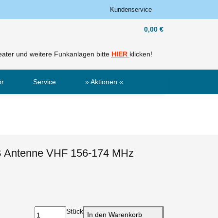
Kundenservice
0,00 €
ater und weitere Funkanlagen bitte
HIER
klicken!
ör
Service
» Aktionen «
Sale
Neu
 Antenne VHF 156-174 MHz
Stück
In den Warenkorb