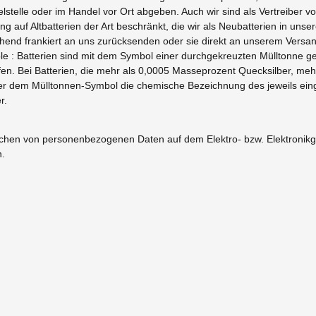
telle oder im Handel vor Ort abgeben. Auch wir sind als Vertreiber v
g auf Altbatterien der Art beschränkt, die wir als Neubatterien in unse
hend frankiert an uns zurücksenden oder sie direkt an unserem Vers
le : Batterien sind mit dem Symbol einer durchgekreuzten Mülltonne g
fen. Bei Batterien, die mehr als 0,0005 Masseprozent Quecksilber, m
ter dem Mülltonnen-Symbol die chemische Bezeichnung des jeweils einge
r.
öschen von personenbezogenen Daten auf dem Elektro- bzw. Elektronikg
h.