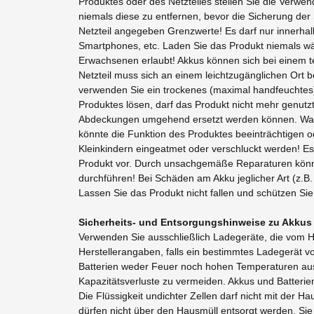
Produktes oder des Netzteiles stellen Sie die Verwen
niemals diese zu entfernen, bevor die Sicherung de
Netzteil angegeben Grenzwerte! Es darf nur innerhal
Smartphones, etc. Laden Sie das Produkt niemals wä
Erwachsenen erlaubt! Akkus können sich bei einem t
Netzteil muss sich an einem leichtzugänglichen Ort 
verwenden Sie ein trockenes (maximal handfeuchtes) 
Produktes lösen, darf das Produkt nicht mehr genutz
Abdeckungen umgehend ersetzt werden können. Wasse
könnte die Funktion des Produktes beeinträchtigen od
Kleinkindern eingeatmet oder verschluckt werden! E
Produkt vor. Durch unsachgemäße Reparaturen könne
durchführen! Bei Schäden am Akku jeglicher Art (z.
Lassen Sie das Produkt nicht fallen und schützen Sie
Sicherheits- und Entsorgungshinweise zu Akkus 
Verwenden Sie ausschließlich Ladegeräte, die vom Her
Herstellerangaben, falls ein bestimmtes Ladegerät v
Batterien weder Feuer noch hohen Temperaturen aus
Kapazitätsverluste zu vermeiden. Akkus und Batteri
Die Flüssigkeit undichter Zellen darf nicht mit der 
dürfen nicht über den Hausmüll entsorgt werden. Sie 