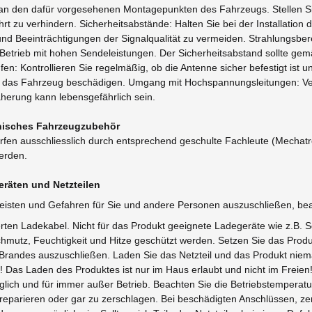
 an den dafür vorgesehenen Montagepunkten des Fahrzeugs. Stellen Sie 
rt zu verhindern. Sicherheitsabstände: Halten Sie bei der Installati
d Beeinträchtigungen der Signalqualität zu vermeiden. Strahlungsberei
Betrieb mit hohen Sendeleistungen. Der Sicherheitsabstand sollte ge
n: Kontrollieren Sie regelmäßig, ob die Antenne sicher befestigt ist 
der das Fahrzeug beschädigen. Umgang mit Hochspannungsleitungen: V
erung kann lebensgefährlich sein.
ronisches Fahrzeugzubehör
fen ausschliesslich durch entsprechend geschulte Fachleute (Mechatron
werden.
räten und Netzteilen
eisten und Gefahren für Sie und andere Personen auszuschließen, bea
erten Ladekabel. Nicht für das Produkt geeignete Ladegeräte wie z.B.
mutz, Feuchtigkeit und Hitze geschützt werden. Setzen Sie das Prod
 Brandes auszuschließen. Laden Sie das Netzteil und das Produkt nie
Das Laden des Produktes ist nur im Haus erlaubt und nicht im Freien! 
lich und für immer außer Betrieb. Beachten Sie die Betriebstemperat
 zu reparieren oder gar zu zerschlagen. Bei beschädigten Anschlüssen