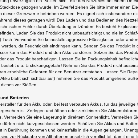
dung unverzüglich ein. Sollten sich Teile des Netzteiles bei einem Def
r Steckdose gezogen wurde. Im Zweifel ziehen Sie bitte immer einen E
b dieser Grenzwerte betrieben werden. Es eignet sich insbesondere ni
hrend dieses getragen wird! Das Laden und das Bedienen des Netzteil
echnischen Fehler durch Überladung entzünden! Es besteht Explosions
befinden. Laden Sie das Produkt nicht unbeaufsichtigt und nie im Schl
Tuch. Verwenden Sie keinesfalls aggressive Flüssigkeiten oder andere
t werden, da Feuchtigkeit eindringen kann. Senden Sie das Produkt in
r kann das Produkt und den Akku zerstören. Setzen Sie das Produkt
er das Produkt beschädigen. Lassen Sie im Packungsinhalt befindliche 
s besteht u.a. Erstickungsgefahr! Nehmen Sie das Produkt nicht aus
n erhebliche Gefahren für den Benutzer entstehen. Lassen Sie Repa
B. Akku bläht sich sichtbar auf) nehmen Sie das Produkt umgehend auß
 dieses vor Stößen.
und Batterien
steller für den Akku oder, bei fest verbauten Akkus, für das jeweilige
orgesehen ist. Zerlegen und öffnen oder zerkleinern Sie Akkumulatoren 
. Vermeiden Sie eine Lagerung in direktem Sonnenlicht. Vermeiden Si
en dürfen nicht kurzgeschlossen werden. Schützen Sie Akkus und Bat
Haut in Berührung kommen und keinesfalls in die Augen gelangen. Unentg
sind zur Rückgabe von Altbatterien gesetzlich verpflichtet, damit ein