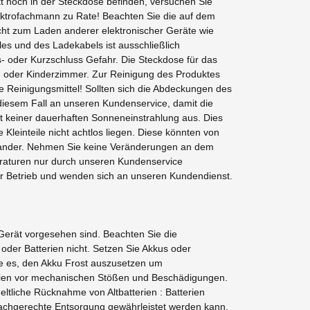
ekt noch in der Steckdose befinden, versuchen Sie
lektrofachmann zu Rate! Beachten Sie die auf dem
cht zum Laden anderer elektronischer Geräte wie
es und des Ladekabels ist ausschließlich
- oder Kurzschluss Gefahr. Die Steckdose für das
af- oder Kinderzimmer. Zur Reinigung des Produktes
 Reinigungsmittel! Sollten sich die Abdeckungen des
 diesem Fall an unseren Kundenservice, damit die
 keiner dauerhaften Sonneneinstrahlung aus. Dies
Kleinteile nicht achtlos liegen. Diese könnten von
einander. Nehmen Sie keine Veränderungen an dem
raturen nur durch unseren Kundenservice
er Betrieb und wenden sich an unseren Kundendienst.
 Gerät vorgesehen sind. Beachten Sie die
oder Batterien nicht. Setzen Sie Akkus oder
e es, den Akku Frost auszusetzen um
terien vor mechanischen Stößen und Beschädigungen.
eltliche Rücknahme von Altbatterien : Batterien
e fachgerechte Entsorgung gewährleistet werden kann.