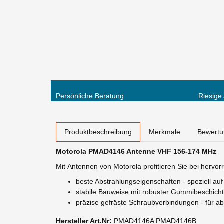
Persönliche Beratung
Riesige
weitere Registerkarten anzeigen
Produktbeschreibung
Merkmale
Bewert
Motorola PMAD4146 Antenne VHF 156-174 MHz
Mit Antennen von Motorola profitieren Sie bei herv
beste Abstrahlungseigenschaften - speziell a
stabile Bauweise mit robuster Gummibeschichtu
präzise gefräste Schraubverbindungen - für ab
Hersteller Art.Nr:
PMAD4146A PMAD4146B