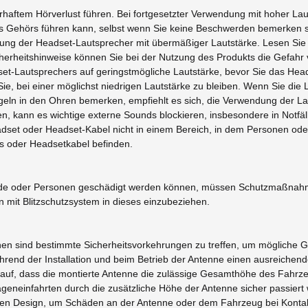
haftem Hörverlust führen. Bei fortgesetzter Verwendung mit hoher Lau
Gehörs führen kann, selbst wenn Sie keine Beschwerden bemerken soll
ung der Headset-Lautsprecher mit übermäßiger Lautstärke. Lesen Sie b
cherheitshinweise können Sie bei der Nutzung des Produkts die Gefah
set-Lautsprechers auf geringstmögliche Lautstärke, bevor Sie das Hea
e, bei einer möglichst niedrigen Lautstärke zu bleiben. Wenn Sie die
ln in den Ohren bemerken, empfiehlt es sich, die Verwendung der Laut
 kann es wichtige externe Sounds blockieren, insbesondere in Notfä
adset oder Headset-Kabel nicht in einem Bereich, in dem Personen ode
ts oder Headsetkabel befinden.
bäude oder Personen geschädigt werden können, müssen Schutzmaßn
mit Blitzschutzsystem in dieses einzubeziehen.
nen sind bestimmte Sicherheitsvorkehrungen zu treffen, um mögliche G
hrend der Installation und beim Betrieb der Antenne einen ausreichen
auf, dass die montierte Antenne die zulässige Gesamthöhe des Fahrzeu
eneinfahrten durch die zusätzliche Höhe der Antenne sicher passiert w
len Design, um Schäden an der Antenne oder dem Fahrzeug bei Kontak