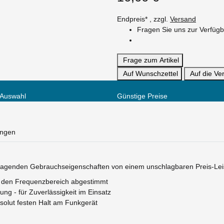
Endpreis* , zzgl.
Versand
Fragen Sie uns zur Verfügb
Frage zum Artikel
Auf Wunschzettel
Auf die Ver
 Auswahl
Günstige Preise
ungen
orragenden Gebrauchseigenschaften von einem unschlagbaren Preis-Leis
uf den Frequenzbereich abgestimmt
ng - für Zuverlässigkeit im Einsatz
solut festen Halt am Funkgerät