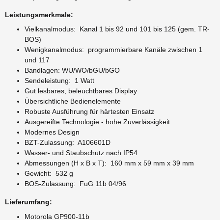
Leistungsmerkmale:
Vielkanalmodus: Kanal 1 bis 92 und 101 bis 125 (gem. TR-
BOS)
Wenigkanalmodus: programmierbare Kanäle zwischen 1
und 117
Bandlagen: WU/WO/bGU/bGO
Sendeleistung: 1 Watt
Gut lesbares, beleuchtbares Display
Übersichtliche Bedienelemente
Robuste Ausführung für härtesten Einsatz
Ausgereifte Technologie - hohe Zuverlässigkeit
Modernes Design
BZT-Zulassung: A106601D
Wasser- und Staubschutz nach IP54
Abmessungen (H x B x T): 160 mm x 59 mm x 39 mm
Gewicht: 532 g
BOS-Zulassung: FuG 11b 04/96
Lieferumfang:
Motorola GP900-11b