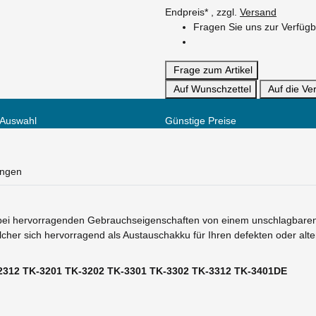
Endpreis* , zzgl.
Versand
Fragen Sie uns zur Verfügb
Frage zum Artikel
Auf Wunschzettel
Auf die Ver
 Auswahl
Günstige Preise
ungen
bei hervorragenden Gebrauchseigenschaften von einem unschlagbaren Pr
lcher sich hervorragend als Austauschakku für Ihren defekten oder al
-2312 TK-3201 TK-3202 TK-3301 TK-3302 TK-3312 TK-3401DE