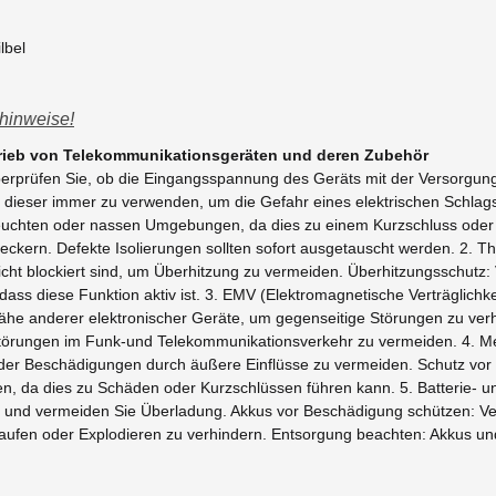
lbel
hinweise!
trieb von Telekommunikationsgeräten und deren Zubehör
Überprüfen Sie, ob die Eingangsspannung des Geräts mit der Versorgu
t dieser immer zu verwenden, um die Gefahr eines elektrischen Schlag
euchten oder nassen Umgebungen, da dies zu einem Kurzschluss oder S
teckern. Defekte Isolierungen sollten sofort ausgetauscht werden. 2. Th
icht blockiert sind, um Überhitzung zu vermeiden. Überhitzungsschutz:
 dass diese Funktion aktiv ist. 3. EMV (Elektromagnetische Verträglich
he anderer elektronischer Geräte, um gegenseitige Störungen zu verhi
törungen im Funk-und Telekommunikationsverkehr zu vermeiden. 4. Me
 oder Beschädigungen durch äußere Einflüsse zu vermeiden. Schutz vor 
, da dies zu Schäden oder Kurzschlüssen führen kann. 5. Batterie- u
e und vermeiden Sie Überladung. Akkus vor Beschädigung schützen: Ve
fen oder Explodieren zu verhindern. Entsorgung beachten: Akkus un