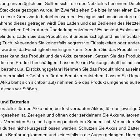
dung unverzüglich ein. Sollten sich Teile des Netzteiles bei einem Def
r Steckdose gezogen wurde. Im Zweifel ziehen Sie bitte immer einen E
b dieser Grenzwerte betrieben werden. Es eignet sich insbesondere ni
hrend dieses getragen wird! Das Laden und das Bedienen des Netzteil
echnischen Fehler durch Überladung entzünden! Es besteht Explosions
befinden. Laden Sie das Produkt nicht unbeaufsichtigt und nie im Schl
Tuch. Verwenden Sie keinesfalls aggressive Flüssigkeiten oder andere
t werden, da Feuchtigkeit eindringen kann. Senden Sie das Produkt in
r kann das Produkt und den Akku zerstören. Setzen Sie das Produkt
er das Produkt beschädigen. Lassen Sie im Packungsinhalt befindliche 
s besteht u.a. Erstickungsgefahr! Nehmen Sie das Produkt nicht aus
n erhebliche Gefahren für den Benutzer entstehen. Lassen Sie Repa
B. Akku bläht sich sichtbar auf) nehmen Sie das Produkt umgehend auß
 dieses vor Stößen.
und Batterien
steller für den Akku oder, bei fest verbauten Akkus, für das jeweilige
orgesehen ist. Zerlegen und öffnen oder zerkleinern Sie Akkumulatoren 
. Vermeiden Sie eine Lagerung in direktem Sonnenlicht. Vermeiden Si
en dürfen nicht kurzgeschlossen werden. Schützen Sie Akkus und Bat
Haut in Berührung kommen und keinesfalls in die Augen gelangen. Unentg