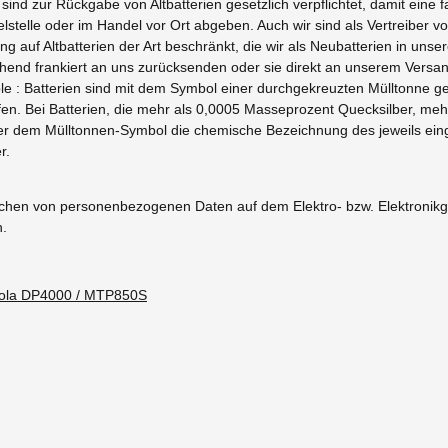
sind zur Rückgabe von Altbatterien gesetzlich verpflichtet, damit ein
telle oder im Handel vor Ort abgeben. Auch wir sind als Vertreiber v
g auf Altbatterien der Art beschränkt, die wir als Neubatterien in unse
hend frankiert an uns zurücksenden oder sie direkt an unserem Vers
le : Batterien sind mit dem Symbol einer durchgekreuzten Mülltonne g
fen. Bei Batterien, die mehr als 0,0005 Masseprozent Quecksilber, m
ter dem Mülltonnen-Symbol die chemische Bezeichnung des jeweils einge
r.
öschen von personenbezogenen Daten auf dem Elektro- bzw. Elektronikg
h.