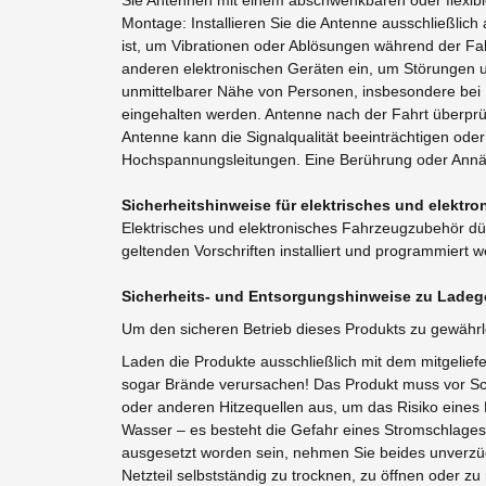
Sie Antennen mit einem abschwenkbaren oder flexib
Montage: Installieren Sie die Antenne ausschließlich
ist, um Vibrationen oder Ablösungen während der Fah
anderen elektronischen Geräten ein, um Störungen un
unmittelbarer Nähe von Personen, insbesondere bei 
eingehalten werden. Antenne nach der Fahrt überprüfe
Antenne kann die Signalqualität beeinträchtigen o
Hochspannungsleitungen. Eine Berührung oder Annäh
Sicherheitshinweise für elektrisches und elekt
Elektrisches und elektronisches Fahrzeugzubehör dür
geltenden Vorschriften installiert und programmiert 
Sicherheits- und Entsorgungshinweise zu Ladege
Um den sicheren Betrieb dieses Produkts zu gewährl
Laden die Produkte ausschließlich mit dem mitgelief
sogar Brände verursachen! Das Produkt muss vor Sch
oder anderen Hitzequellen aus, um das Risiko eines
Wasser – es besteht die Gefahr eines Stromschlages! 
ausgesetzt worden sein, nehmen Sie beides unverzüg
Netzteil selbstständig zu trocknen, zu öffnen oder