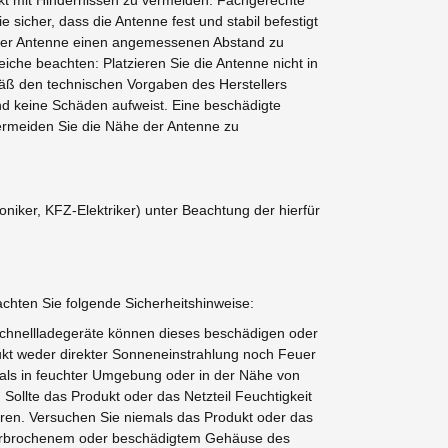
t mit Hindernissen zu vermeiden. Fachgerechte
sicher, dass die Antenne fest und stabil befestigt
on der Antenne einen angemessenen Abstand zu
che beachten: Platzieren Sie die Antenne nicht in
mäß den technischen Vorgaben des Herstellers
und keine Schäden aufweist. Eine beschädigte
ermeiden Sie die Nähe der Antenne zu
iker, KFZ-Elektriker) unter Beachtung der hierfür
chten Sie folgende Sicherheitshinweise:
 Schnellladegeräte können dieses beschädigen oder
ukt weder direkter Sonneneinstrahlung noch Feuer
mals in feuchter Umgebung oder in der Nähe von
Sollte das Produkt oder das Netzteil Feuchtigkeit
uren. Versuchen Sie niemals das Produkt oder das
, zerbrochenem oder beschädigtem Gehäuse des