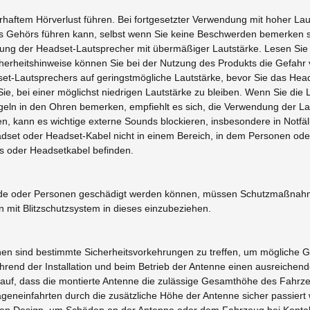
haftem Hörverlust führen. Bei fortgesetzter Verwendung mit hoher Lau
Gehörs führen kann, selbst wenn Sie keine Beschwerden bemerken soll
ung der Headset-Lautsprecher mit übermäßiger Lautstärke. Lesen Sie b
cherheitshinweise können Sie bei der Nutzung des Produkts die Gefah
set-Lautsprechers auf geringstmögliche Lautstärke, bevor Sie das Hea
e, bei einer möglichst niedrigen Lautstärke zu bleiben. Wenn Sie die
ln in den Ohren bemerken, empfiehlt es sich, die Verwendung der Laut
 kann es wichtige externe Sounds blockieren, insbesondere in Notfä
adset oder Headset-Kabel nicht in einem Bereich, in dem Personen ode
ts oder Headsetkabel befinden.
bäude oder Personen geschädigt werden können, müssen Schutzmaßn
mit Blitzschutzsystem in dieses einzubeziehen.
nen sind bestimmte Sicherheitsvorkehrungen zu treffen, um mögliche G
hrend der Installation und beim Betrieb der Antenne einen ausreichen
auf, dass die montierte Antenne die zulässige Gesamthöhe des Fahrzeu
eneinfahrten durch die zusätzliche Höhe der Antenne sicher passiert w