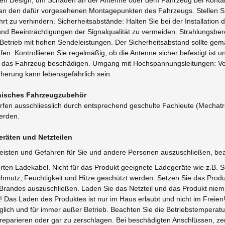
len Design, um Schäden an der Antenne oder dem Fahrzeug bei Kontak
 an den dafür vorgesehenen Montagepunkten des Fahrzeugs. Stellen Sie 
rt zu verhindern. Sicherheitsabstände: Halten Sie bei der Installati
d Beeinträchtigungen der Signalqualität zu vermeiden. Strahlungsberei
Betrieb mit hohen Sendeleistungen. Der Sicherheitsabstand sollte ge
n: Kontrollieren Sie regelmäßig, ob die Antenne sicher befestigt ist 
der das Fahrzeug beschädigen. Umgang mit Hochspannungsleitungen: V
erung kann lebensgefährlich sein.
ronisches Fahrzeugzubehör
fen ausschliesslich durch entsprechend geschulte Fachleute (Mechatron
werden.
räten und Netzteilen
eisten und Gefahren für Sie und andere Personen auszuschließen, bea
erten Ladekabel. Nicht für das Produkt geeignete Ladegeräte wie z.B.
mutz, Feuchtigkeit und Hitze geschützt werden. Setzen Sie das Prod
 Brandes auszuschließen. Laden Sie das Netzteil und das Produkt nie
Das Laden des Produktes ist nur im Haus erlaubt und nicht im Freien! 
lich und für immer außer Betrieb. Beachten Sie die Betriebstemperat
 zu reparieren oder gar zu zerschlagen. Bei beschädigten Anschlüssen