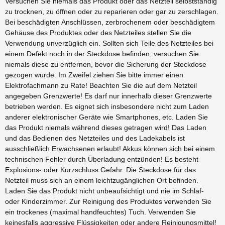
Versuchen Sie niemals das Produkt oder das Netzteil selbstständig
zu trocknen, zu öffnen oder zu reparieren oder gar zu zerschlagen.
Bei beschädigten Anschlüssen, zerbrochenem oder beschädigtem
Gehäuse des Produktes oder des Netzteiles stellen Sie die
Verwendung unverzüglich ein. Sollten sich Teile des Netzteiles bei
einem Defekt noch in der Steckdose befinden, versuchen Sie
niemals diese zu entfernen, bevor die Sicherung der Steckdose
gezogen wurde. Im Zweifel ziehen Sie bitte immer einen
Elektrofachmann zu Rate! Beachten Sie die auf dem Netzteil
angegeben Grenzwerte! Es darf nur innerhalb dieser Grenzwerte
betrieben werden. Es eignet sich insbesondere nicht zum Laden
anderer elektronischer Geräte wie Smartphones, etc. Laden Sie
das Produkt niemals während dieses getragen wird! Das Laden
und das Bedienen des Netzteiles und des Ladekabels ist
ausschließlich Erwachsenen erlaubt! Akkus können sich bei einem
technischen Fehler durch Überladung entzünden! Es besteht
Explosions- oder Kurzschluss Gefahr. Die Steckdose für das
Netzteil muss sich an einem leichtzugänglichen Ort befinden.
Laden Sie das Produkt nicht unbeaufsichtigt und nie im Schlaf-
oder Kinderzimmer. Zur Reinigung des Produktes verwenden Sie
ein trockenes (maximal handfeuchtes) Tuch. Verwenden Sie
keinesfalls aggressive Flüssigkeiten oder andere Reinigungsmittel!