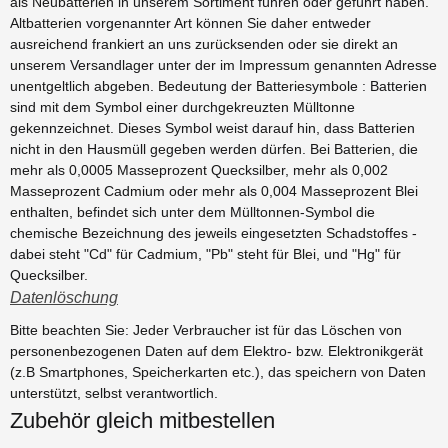
als Neubatterien in unserem Sortiment führen oder geführt haben.
Altbatterien vorgenannter Art können Sie daher entweder
ausreichend frankiert an uns zurücksenden oder sie direkt an
unserem Versandlager unter der im Impressum genannten Adresse
unentgeltlich abgeben. Bedeutung der Batteriesymbole : Batterien
sind mit dem Symbol einer durchgekreuzten Mülltonne
gekennzeichnet. Dieses Symbol weist darauf hin, dass Batterien
nicht in den Hausmüll gegeben werden dürfen. Bei Batterien, die
mehr als 0,0005 Masseprozent Quecksilber, mehr als 0,002
Masseprozent Cadmium oder mehr als 0,004 Masseprozent Blei
enthalten, befindet sich unter dem Mülltonnen-Symbol die
chemische Bezeichnung des jeweils eingesetzten Schadstoffes -
dabei steht "Cd" für Cadmium, "Pb" steht für Blei, und "Hg" für
Quecksilber.
Datenlöschung
Bitte beachten Sie: Jeder Verbraucher ist für das Löschen von
personenbezogenen Daten auf dem Elektro- bzw. Elektronikgerät
(z.B Smartphones, Speicherkarten etc.), das speichern von Daten
unterstützt, selbst verantwortlich.
Zubehör gleich mitbestellen