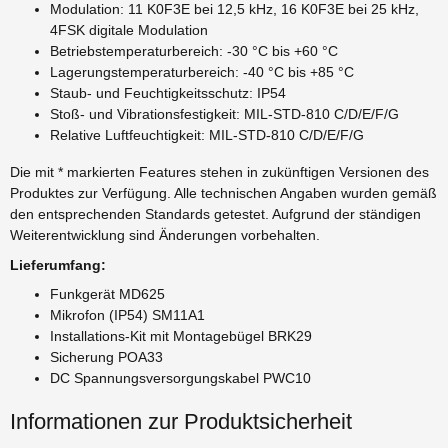
Modulation: 11 K0F3E bei 12,5 kHz, 16 K0F3E bei 25 kHz,
4FSK digitale Modulation
Betriebstemperaturbereich: -30 °C bis +60 °C
Lagerungstemperaturbereich: -40 °C bis +85 °C
Staub- und Feuchtigkeitsschutz: IP54
Stoß- und Vibrationsfestigkeit: MIL-STD-810 C/D/E/F/G
Relative Luftfeuchtigkeit: MIL-STD-810 C/D/E/F/G
Die mit * markierten Features stehen in zukünftigen Versionen des
Produktes zur Verfügung. Alle technischen Angaben wurden gemäß
den entsprechenden Standards getestet. Aufgrund der ständigen
Weiterentwicklung sind Änderungen vorbehalten.
Lieferumfang:
Funkgerät MD625
Mikrofon (IP54) SM11A1
Installations-Kit mit Montagebügel BRK29
Sicherung POA33
DC Spannungsversorgungskabel PWC10
Informationen zur Produktsicherheit