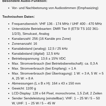
Besondere Audio-Funktion:
Vor- und Nachbetonung von Audiostimmen (Emphasizing)
Technischen Daten:
Frequenzbereich: VHF 136 - 174 MHz / UHF 400 - 470 MHz
Unterstützte Betriebsarten: DMR Tier II (ETSI TS 102 361-
1/2/3), Simulcast, Analog
Kanalanzahl: 256 (16 Kanäle pro Zone)
Zonenanzahl: 16
Kanalabstand (analog): 12,5 / 25 kHz
Kanalabstand (digital) 12,5 kHz
Betriebsspannung: 13,6 ± 15% VDC
Max. Stromverbrauch (bei Betriebsbereitschaft): ca. 0,3 A
Max. Stromverbrauch (bei Empfang): = 1 A
Max. Stromverbrauch (bei Übertragung): 1 W: = 3 A, 5 W: = 5
A, 25 W: = 8 A
Abmessungen (L x B x H): 164 x 43 x 150 mm
Gewicht: 1100 g
LCD-Display: 128 x 64 Pixel, monochrome, 1,5 Zoll, 2 Zeilen
Sender Sendeleistung (einstellbar): VHF: 1 – 25 W / 5 – 50
W, UHF: 1 – 25 W / 5 – 45 W