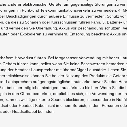
he anderer elektronischer Geräte, um gegenseitige Störungen zu verhi
törungen im Funk-und Telekommunikationsverkehr zu vermeiden. 4. Me
 oder Beschädigungen durch äußere Einflüsse zu vermeiden. Schutz vor 
, da dies zu Schäden oder Kurzschlüssen führen kann. 5. Batterie- u
e und vermeiden Sie Überladung. Akkus vor Beschädigung schützen: Ve
fen oder Explodieren zu verhindern. Entsorgung beachten: Akkus un
haftem Hörverlust führen. Bei fortgesetzter Verwendung mit hoher Lau
Gehörs führen kann, selbst wenn Sie keine Beschwerden bemerken soll
ung der Headset-Lautsprecher mit übermäßiger Lautstärke. Lesen Sie b
cherheitshinweise können Sie bei der Nutzung des Produkts die Gefah
set-Lautsprechers auf geringstmögliche Lautstärke, bevor Sie das Hea
e, bei einer möglichst niedrigen Lautstärke zu bleiben. Wenn Sie die
ln in den Ohren bemerken, empfiehlt es sich, die Verwendung der Laut
 kann es wichtige externe Sounds blockieren, insbesondere in Notfä
adset oder Headset-Kabel nicht in einem Bereich, in dem Personen ode
ts oder Headsetkabel befinden.