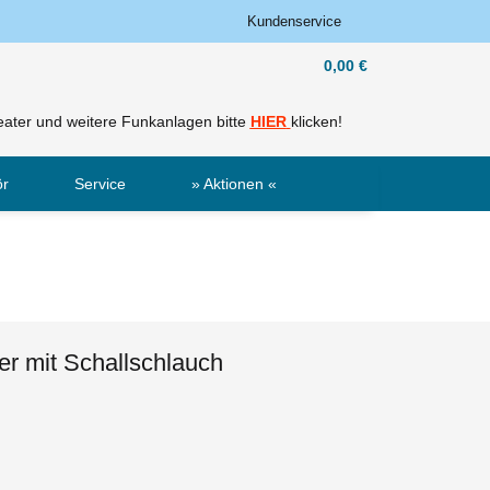
Kundenservice
0,00 €
ater und weitere Funkanlagen bitte
HIER
klicken!
ör
Service
» Aktionen «
Sale
Neu
r mit Schallschlauch