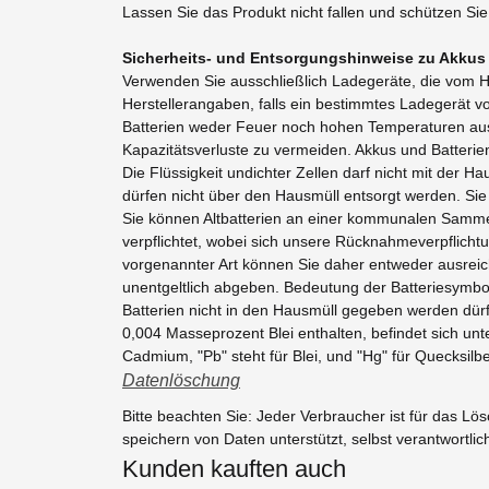
Lassen Sie das Produkt nicht fallen und schützen Sie
Sicherheits- und Entsorgungshinweise zu Akkus 
Verwenden Sie ausschließlich Ladegeräte, die vom Her
Herstellerangaben, falls ein bestimmtes Ladegerät v
Batterien weder Feuer noch hohen Temperaturen aus
Kapazitätsverluste zu vermeiden. Akkus und Batteri
Die Flüssigkeit undichter Zellen darf nicht mit der 
dürfen nicht über den Hausmüll entsorgt werden. Sie 
Sie können Altbatterien an einer kommunalen Sammels
verpflichtet, wobei sich unsere Rücknahmeverpflichtun
vorgenannter Art können Sie daher entweder ausreic
unentgeltlich abgeben. Bedeutung der Batteriesymbo
Batterien nicht in den Hausmüll gegeben werden dür
0,004 Masseprozent Blei enthalten, befindet sich un
Cadmium, "Pb" steht für Blei, und "Hg" für Quecksilbe
Datenlöschung
Bitte beachten Sie: Jeder Verbraucher ist für das L
speichern von Daten unterstützt, selbst verantwortlic
Kunden kauften auch