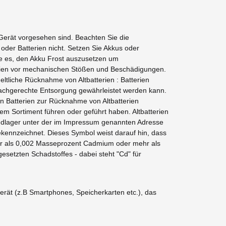
 Gerät vorgesehen sind. Beachten Sie die
oder Batterien nicht. Setzen Sie Akkus oder
e es, den Akku Frost auszusetzen um
terien vor mechanischen Stößen und Beschädigungen.
eltliche Rücknahme von Altbatterien : Batterien
e fachgerechte Entsorgung gewährleistet werden kann.
on Batterien zur Rücknahme von Altbatterien
rem Sortiment führen oder geführt haben. Altbatterien
andlager unter der im Impressum genannten Adresse
ekennzeichnet. Dieses Symbol weist darauf hin, dass
ehr als 0,002 Masseprozent Cadmium oder mehr als
setzten Schadstoffes - dabei steht "Cd" für
erät (z.B Smartphones, Speicherkarten etc.), das