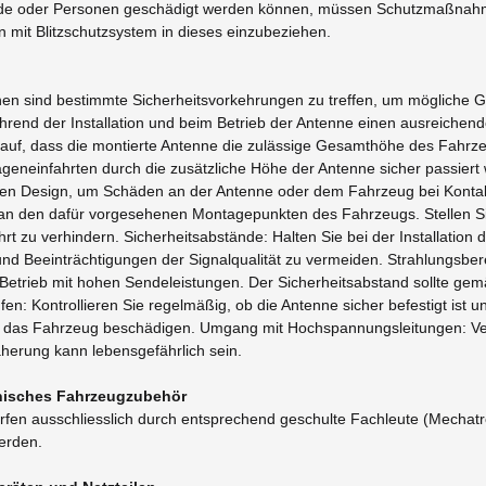
bäude oder Personen geschädigt werden können, müssen Schutzmaßn
mit Blitzschutzsystem in dieses einzubeziehen.
nen sind bestimmte Sicherheitsvorkehrungen zu treffen, um mögliche G
hrend der Installation und beim Betrieb der Antenne einen ausreichen
auf, dass die montierte Antenne die zulässige Gesamthöhe des Fahrzeu
eneinfahrten durch die zusätzliche Höhe der Antenne sicher passiert w
len Design, um Schäden an der Antenne oder dem Fahrzeug bei Kontak
 an den dafür vorgesehenen Montagepunkten des Fahrzeugs. Stellen Sie 
rt zu verhindern. Sicherheitsabstände: Halten Sie bei der Installati
d Beeinträchtigungen der Signalqualität zu vermeiden. Strahlungsberei
Betrieb mit hohen Sendeleistungen. Der Sicherheitsabstand sollte ge
n: Kontrollieren Sie regelmäßig, ob die Antenne sicher befestigt ist 
der das Fahrzeug beschädigen. Umgang mit Hochspannungsleitungen: V
erung kann lebensgefährlich sein.
ronisches Fahrzeugzubehör
fen ausschliesslich durch entsprechend geschulte Fachleute (Mechatron
werden.