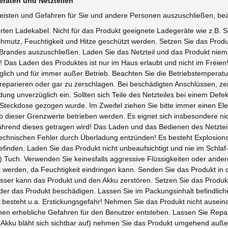
räten und Netzteilen
eisten und Gefahren für Sie und andere Personen auszuschließen, bea
erten Ladekabel. Nicht für das Produkt geeignete Ladegeräte wie z.B.
mutz, Feuchtigkeit und Hitze geschützt werden. Setzen Sie das Prod
 Brandes auszuschließen. Laden Sie das Netzteil und das Produkt nie
Das Laden des Produktes ist nur im Haus erlaubt und nicht im Freien! 
lich und für immer außer Betrieb. Beachten Sie die Betriebstemperat
 zu reparieren oder gar zu zerschlagen. Bei beschädigten Anschlüssen
dung unverzüglich ein. Sollten sich Teile des Netzteiles bei einem Def
r Steckdose gezogen wurde. Im Zweifel ziehen Sie bitte immer einen E
b dieser Grenzwerte betrieben werden. Es eignet sich insbesondere ni
hrend dieses getragen wird! Das Laden und das Bedienen des Netzteil
echnischen Fehler durch Überladung entzünden! Es besteht Explosions
befinden. Laden Sie das Produkt nicht unbeaufsichtigt und nie im Schl
Tuch. Verwenden Sie keinesfalls aggressive Flüssigkeiten oder andere
t werden, da Feuchtigkeit eindringen kann. Senden Sie das Produkt in
r kann das Produkt und den Akku zerstören. Setzen Sie das Produkt
er das Produkt beschädigen. Lassen Sie im Packungsinhalt befindliche 
s besteht u.a. Erstickungsgefahr! Nehmen Sie das Produkt nicht aus
n erhebliche Gefahren für den Benutzer entstehen. Lassen Sie Repa
B. Akku bläht sich sichtbar auf) nehmen Sie das Produkt umgehend auß