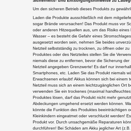
Sicherheits- und Entsorgungshinweise zu Ladege
Um den sicheren Betrieb dieses Produkts zu gewährl
Laden die Produkte ausschließlich mit dem mitgelief
sogar Brände verursachen! Das Produkt muss vor Sch
oder anderen Hitzequellen aus, um das Risiko eines
Wasser – es besteht die Gefahr eines Stromschlages! 
ausgesetzt worden sein, nehmen Sie beides unverzüg
Netzteil selbstständig zu trocknen, zu öffnen oder
Produktes oder des Netzteiles stellen Sie die Verwen
niemals diese zu entfernen, bevor die Sicherung de
Netzteil angegeben Grenzwerte! Es darf nur innerhal
Smartphones, etc. Laden Sie das Produkt niemals wä
Erwachsenen erlaubt! Akkus können sich bei einem t
Netzteil muss sich an einem leichtzugänglichen Ort 
verwenden Sie ein trockenes (maximal handfeuchtes) 
Produktes lösen, darf das Produkt nicht mehr genutz
Abdeckungen umgehend ersetzt werden können. Wasse
könnte die Funktion des Produktes beeinträchtigen od
Kleinkindern eingeatmet oder verschluckt werden! E
Produkt vor. Durch unsachgemäße Reparaturen könne
durchführen! Bei Schäden am Akku jeglicher Art (z.