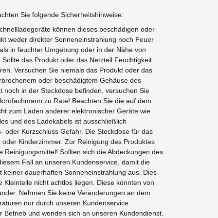
chten Sie folgende Sicherheitshinweise:
 Schnellladegeräte können dieses beschädigen oder
ukt weder direkter Sonneneinstrahlung noch Feuer
mals in feuchter Umgebung oder in der Nähe von
Sollte das Produkt oder das Netzteil Feuchtigkeit
uren. Versuchen Sie niemals das Produkt oder das
, zerbrochenem oder beschädigtem Gehäuse des
ekt noch in der Steckdose befinden, versuchen Sie
lektrofachmann zu Rate! Beachten Sie die auf dem
cht zum Laden anderer elektronischer Geräte wie
es und des Ladekabels ist ausschließlich
- oder Kurzschluss Gefahr. Die Steckdose für das
af- oder Kinderzimmer. Zur Reinigung des Produktes
 Reinigungsmittel! Sollten sich die Abdeckungen des
 diesem Fall an unseren Kundenservice, damit die
 keiner dauerhaften Sonneneinstrahlung aus. Dies
Kleinteile nicht achtlos liegen. Diese könnten von
einander. Nehmen Sie keine Veränderungen an dem
raturen nur durch unseren Kundenservice
er Betrieb und wenden sich an unseren Kundendienst.