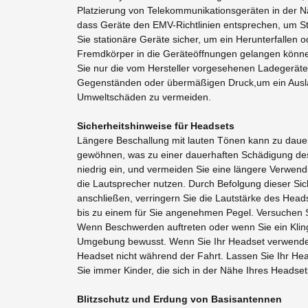
Platzierung von Telekommunikationsgeräten in der Nä
dass Geräte den EMV-Richtlinien entsprechen, um S
Sie stationäre Geräte sicher, um ein Herunterfallen
Fremdkörper in die Geräteöffnungen gelangen können
Sie nur die vom Hersteller vorgesehenen Ladegerät
Gegenständen oder übermäßigen Druck,um ein Auslau
Umweltschäden zu vermeiden.
Sicherheitshinweise für Headsets
Längere Beschallung mit lauten Tönen kann zu dauer
gewöhnen, was zu einer dauerhaften Schädigung des 
niedrig ein, und vermeiden Sie eine längere Verwend
die Lautsprecher nutzen. Durch Befolgung dieser Si
anschließen, verringern Sie die Lautstärke des Head
bis zu einem für Sie angenehmen Pegel. Versuchen Si
Wenn Beschwerden auftreten oder wenn Sie ein Klinge
Umgebung bewusst. Wenn Sie Ihr Headset verwenden,
Headset nicht während der Fahrt. Lassen Sie Ihr He
Sie immer Kinder, die sich in der Nähe Ihres Headse
Blitzschutz und Erdung von Basisantennen