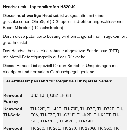
Headset mit Lippenmikrofon HS20-K
Dieses
hochwertige Headset
ist ausgestattet mit einem
geschlossenen Ohrbügel (D-Shape) mit drehbar angeschlossenen
Boom Mikrofon (Rüsselmikrofon).
Durch diese patentierte Lösung wird ein angenehmer Tragekomfort
gewährleistet.
Das Headset besitzt eine robuste abgesetzte Sendetaste (PTT)
mit Metall-Befestigungsclip auf der Rückseite.
Dieses Headset ist speziell für den Betrieb in Umgebungen mit
niedrigem und normalem Geräuschpegel geeignet.
Der Artikel ist passend für folgende Funkgeräte Serien:
Kenwood
UBZ LJ-8, UBZ LH-68
Funkey
Kenwood
TH-22E, TH-42E, TH-79E, TH-D7E, TH-D72E, TH-
TH-Serie
F6A, TH-F7E, TH-G71E, TH-K2E, TH-K2ET, TH-
K4E, TH-K4ET, TH-K20E, TH-K40E
Kenwood
TK-260, TK-261, TK-270, TK-270G, TK-360, TK-