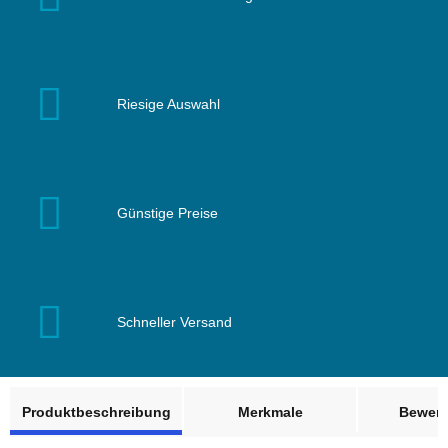
Riesige Auswahl
Günstige Preise
Schneller Versand
weitere Registerkarten anzeigen
Produktbeschreibung
Merkmale
Bewer