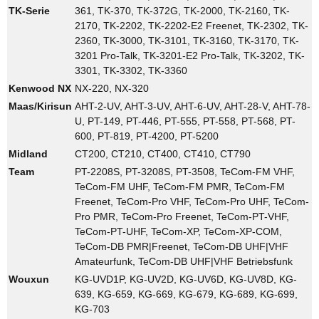
TK-Serie
361, TK-370, TK-372G, TK-2000, TK-2160, TK-
2170, TK-2202, TK-2202-E2 Freenet, TK-2302, TK-
2360, TK-3000, TK-3101, TK-3160, TK-3170, TK-
3201 Pro-Talk, TK-3201-E2 Pro-Talk, TK-3202, TK-
3301, TK-3302, TK-3360
Kenwood NX
NX-220, NX-320
Maas/Kirisun
AHT-2-UV, AHT-3-UV, AHT-6-UV, AHT-28-V, AHT-78-
U, PT-149, PT-446, PT-555, PT-558, PT-568, PT-
600, PT-819, PT-4200, PT-5200
Midland
CT200, CT210, CT400, CT410, CT790
Team
PT-2208S, PT-3208S, PT-3508, TeCom-FM VHF,
TeCom-FM UHF, TeCom-FM PMR, TeCom-FM
Freenet, TeCom-Pro VHF, TeCom-Pro UHF, TeCom-
Pro PMR, TeCom-Pro Freenet, TeCom-PT-VHF,
TeCom-PT-UHF, TeCom-XP, TeCom-XP-COM,
TeCom-DB PMR|Freenet, TeCom-DB UHF|VHF
Amateurfunk, TeCom-DB UHF|VHF Betriebsfunk
Wouxun
KG-UVD1P, KG-UV2D, KG-UV6D, KG-UV8D, KG-
639, KG-659, KG-669, KG-679, KG-689, KG-699,
KG-703