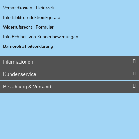
Wouxun CCO-001 12Volt
Versandkosten | Lieferzeit
Ladekabel
Info Elektro-/Elektronikgeräte
9,52 €
*
Widerrufsrecht | Formular
Info Echtheit von Kundenbewertungen
Top bewertet
Barrierefreiheitserklärung
Informationen
Kundenservice
Bezahlung & Versand
Wouxun KG-UV6D 4m/2m
Dualband Funkgerät BOS
238,00 €
*