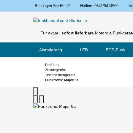
Benötigen Sie Hilfe?
Hotline: 0341/9414500
Ve
Für aktuell
sofort lieferbare
Motorola Funkgeräte
Alarmierung
LED
BOS-Funk
Profifunk
Zusatzgeräte
Tischbediengeräte
Funktronic Major 6a