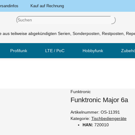
rsandinfos
Kauf auf Rechnung
 aus teilweise abgekündigten Serien, Sonderposten, Restposten, Repe
Profifunk
LTE / PoC
Hobbyfunk
Zubeh
Funktronic
Funktronic Major 6a
Artikelnummer:
OS-11391
Kategorie:
Tischbediengeräte
HAN:
720010