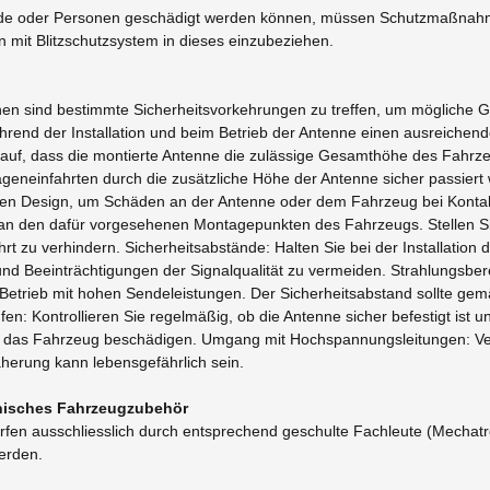
bäude oder Personen geschädigt werden können, müssen Schutzmaßn
mit Blitzschutzsystem in dieses einzubeziehen.
nen sind bestimmte Sicherheitsvorkehrungen zu treffen, um mögliche G
hrend der Installation und beim Betrieb der Antenne einen ausreichen
auf, dass die montierte Antenne die zulässige Gesamthöhe des Fahrzeu
eneinfahrten durch die zusätzliche Höhe der Antenne sicher passiert w
len Design, um Schäden an der Antenne oder dem Fahrzeug bei Kontak
 an den dafür vorgesehenen Montagepunkten des Fahrzeugs. Stellen Sie 
rt zu verhindern. Sicherheitsabstände: Halten Sie bei der Installati
d Beeinträchtigungen der Signalqualität zu vermeiden. Strahlungsberei
Betrieb mit hohen Sendeleistungen. Der Sicherheitsabstand sollte ge
n: Kontrollieren Sie regelmäßig, ob die Antenne sicher befestigt ist 
der das Fahrzeug beschädigen. Umgang mit Hochspannungsleitungen: V
erung kann lebensgefährlich sein.
ronisches Fahrzeugzubehör
fen ausschliesslich durch entsprechend geschulte Fachleute (Mechatron
werden.