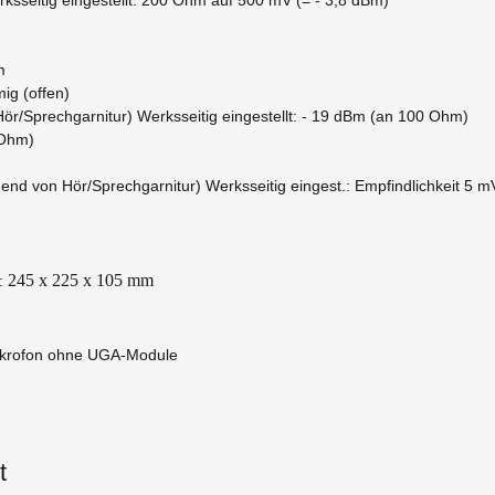
m
g (offen)
r/Sprechgarnitur) Werksseitig eingestellt: - 19 dBm (an 100 Ohm)
 Ohm)
nd von Hör/Sprechgarnitur) Werksseitig eingest.: Empfindlichkeit 5 m
245 x 225 x 105 mm
:
ikrofon ohne UGA-Module
t