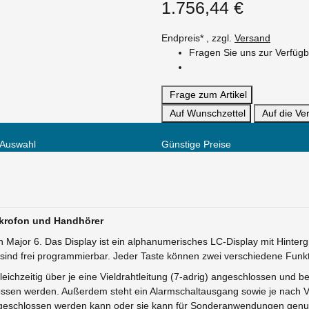
1.756,44 €
Endpreis* , zzgl.
Versand
Fragen Sie uns zur Verfügb
Frage zum Artikel
Auf Wunschzettel
Auf die Ver
 Auswahl
Günstige Preise
krofon und Handhörer
n Major 6. Das Display ist ein alphanumerisches LC-Display mit Hinte
 sind frei programmierbar. Jeder Taste können zwei verschiedene Fun
ichzeitig über je eine Vieldrahtleitung (7-adrig) angeschlossen und be
ssen werden. Außerdem steht ein Alarmschaltausgang sowie je nach Ve
angeschlossen werden kann oder sie kann für Sonderanwendungen genu