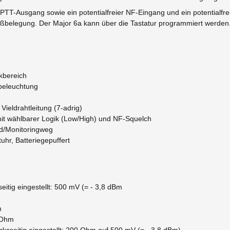
 PTT-Ausgang sowie ein potentialfreier NF-Eingang und ein potentialf
belegung. Der Major 6a kann über die Tastatur programmiert werden. An
kbereich
beleuchtung
Vieldrahtleitung (7-adrig)
it wählbarer Logik (Low/High) und NF-Squelch
nd/Monitoringweg
uhr, Batteriegepuffert
eitig eingestellt: 500 mV (= - 3,8 dBm
m
kOhm
ksseitig eingestellt: 200 Ohm auf 500 mV (= - 3,8 dBm)