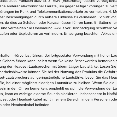
 dass diese Funktion aktiv ist. 3. EMV (Elektromagnetische Verträglich
he anderer elektronischer Geräte, um gegenseitige Störungen zu verhi
törungen im Funk-und Telekommunikationsverkehr zu vermeiden. 4. Me
 oder Beschädigungen durch äußere Einflüsse zu vermeiden. Schutz vor 
, da dies zu Schäden oder Kurzschlüssen führen kann. 5. Batterie- u
e und vermeiden Sie Überladung. Akkus vor Beschädigung schützen: Ve
fen oder Explodieren zu verhindern. Entsorgung beachten: Akkus un
haftem Hörverlust führen. Bei fortgesetzter Verwendung mit hoher Lau
Gehörs führen kann, selbst wenn Sie keine Beschwerden bemerken soll
ung der Headset-Lautsprecher mit übermäßiger Lautstärke. Lesen Sie b
cherheitshinweise können Sie bei der Nutzung des Produkts die Gefah
set-Lautsprechers auf geringstmögliche Lautstärke, bevor Sie das Hea
e, bei einer möglichst niedrigen Lautstärke zu bleiben. Wenn Sie die
ln in den Ohren bemerken, empfiehlt es sich, die Verwendung der Laut
 kann es wichtige externe Sounds blockieren, insbesondere in Notfä
adset oder Headset-Kabel nicht in einem Bereich, in dem Personen ode
ts oder Headsetkabel befinden.