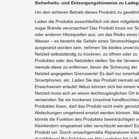
Sicherheits- und Entsorgungshinweise zu Ladege
Um den sicheren Betrieb dieses Produkts zu gewährl
Laden die Produkte ausschließlich mit dem mitgelief
sogar Brände verursachen! Das Produkt muss vor Sch
oder anderen Hitzequellen aus, um das Risiko eines
Wasser – es besteht die Gefahr eines Stromschlages! 
ausgesetzt worden sein, nehmen Sie beides unverzüg
Netzteil selbstständig zu trocknen, zu öffnen oder
Produktes oder des Netzteiles stellen Sie die Verwen
niemals diese zu entfernen, bevor die Sicherung de
Netzteil angegeben Grenzwerte! Es darf nur innerhal
Smartphones, etc. Laden Sie das Produkt niemals wä
Erwachsenen erlaubt! Akkus können sich bei einem t
Netzteil muss sich an einem leichtzugänglichen Ort 
verwenden Sie ein trockenes (maximal handfeuchtes) 
Produktes lösen, darf das Produkt nicht mehr genutz
Abdeckungen umgehend ersetzt werden können. Wasse
könnte die Funktion des Produktes beeinträchtigen od
Kleinkindern eingeatmet oder verschluckt werden! E
Produkt vor. Durch unsachgemäße Reparaturen könne
durchführen! Bei Schäden am Akku jeglicher Art (z.