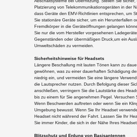
Abschaltsysteme bei Überhitzung. Stellen Sie sicher,
Platzierung von Telekommunikationsgeräten in der Nä
dass Geräte den EMV-Richtlinien entsprechen, um S
Sie stationäre Geräte sicher, um ein Herunterfallen
Fremdkörper in die Geräteöffnungen gelangen können
Sie nur die vom Hersteller vorgesehenen Ladegerät
Gegenständen oder übermäßigen Druck,um ein Auslau
Umweltschäden zu vermeiden.
Sicherheitshinweise für Headsets
Längere Beschallung mit lauten Tönen kann zu dauer
gewöhnen, was zu einer dauerhaften Schädigung des 
niedrig ein, und vermeiden Sie eine längere Verwend
die Lautsprecher nutzen. Durch Befolgung dieser Si
anschließen, verringern Sie die Lautstärke des Head
bis zu einem für Sie angenehmen Pegel. Versuchen Si
Wenn Beschwerden auftreten oder wenn Sie ein Klinge
Umgebung bewusst. Wenn Sie Ihr Headset verwenden,
Headset nicht während der Fahrt. Lassen Sie Ihr He
Sie immer Kinder, die sich in der Nähe Ihres Headse
Blitzschutz und Erdung von Basisantennen