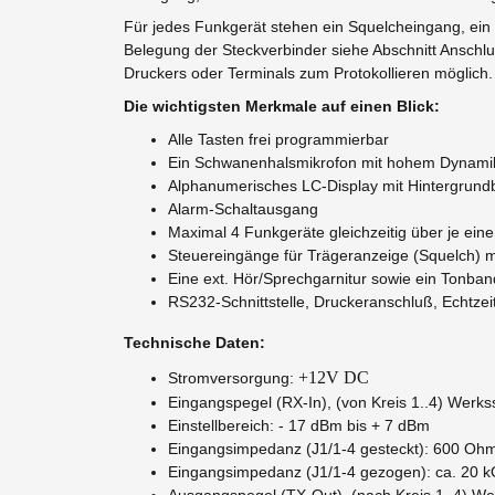
Für jedes Funkgerät stehen ein Squelcheingang, ein
Belegung der Steckverbinder siehe Abschnitt Anschluß
Druckers oder Terminals zum Protokollieren möglich.
Die wichtigsten Merkmale auf einen Blick:
Alle Tasten frei programmierbar
Ein Schwanenhalsmikrofon mit hohem Dynami
Alphanumerisches LC-Display mit Hintergrund
Alarm-Schaltausgang
Maximal 4 Funkgeräte gleichzeitig über je eine 
Steuereingänge für Trägeranzeige (Squelch) m
Eine ext. Hör/Sprechgarnitur sowie ein Tonba
RS232-Schnittstelle, Druckeranschluß, Echtzeit
Technische Daten:
+12V DC
Stromversorgung:
Eingangspegel (RX-In), (von Kreis 1..4) Werkss
Einstellbereich: - 17 dBm bis + 7 dBm
Eingangsimpedanz (J1/1-4 gesteckt): 600 Oh
Eingangsimpedanz (J1/1-4 gezogen): ca. 20 
Ausgangspegel (TX-Out), (nach Kreis 1..4) Wer