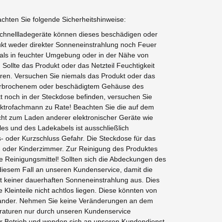
chten Sie folgende Sicherheitshinweise:
 Schnellladegeräte können dieses beschädigen oder
ukt weder direkter Sonneneinstrahlung noch Feuer
mals in feuchter Umgebung oder in der Nähe von
Sollte das Produkt oder das Netzteil Feuchtigkeit
uren. Versuchen Sie niemals das Produkt oder das
, zerbrochenem oder beschädigtem Gehäuse des
ekt noch in der Steckdose befinden, versuchen Sie
lektrofachmann zu Rate! Beachten Sie die auf dem
cht zum Laden anderer elektronischer Geräte wie
es und des Ladekabels ist ausschließlich
- oder Kurzschluss Gefahr. Die Steckdose für das
af- oder Kinderzimmer. Zur Reinigung des Produktes
 Reinigungsmittel! Sollten sich die Abdeckungen des
 diesem Fall an unseren Kundenservice, damit die
 keiner dauerhaften Sonneneinstrahlung aus. Dies
Kleinteile nicht achtlos liegen. Diese könnten von
einander. Nehmen Sie keine Veränderungen an dem
raturen nur durch unseren Kundenservice
er Betrieb und wenden sich an unseren Kundendienst.