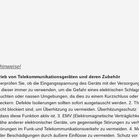
hinweise!
trieb von Telekommunikationsgeräten und deren Zubehör
Überprüfen Sie, ob die Eingangsspannung des Geräts mit der Versorgu
t dieser immer zu verwenden, um die Gefahr eines elektrischen Schlag
euchten oder nassen Umgebungen, da dies zu einem Kurzschluss oder S
teckern. Defekte Isolierungen sollten sofort ausgetauscht werden. 2. Th
icht blockiert sind, um Überhitzung zu vermeiden. Überhitzungsschutz:
 dass diese Funktion aktiv ist. 3. EMV (Elektromagnetische Verträglich
he anderer elektronischer Geräte, um gegenseitige Störungen zu verhi
törungen im Funk-und Telekommunikationsverkehr zu vermeiden. 4. Me
 oder Beschädigungen durch äußere Einflüsse zu vermeiden. Schutz vor 