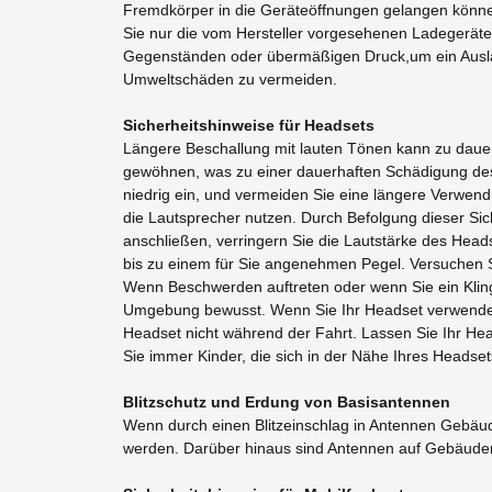
Fremdkörper in die Geräteöffnungen gelangen können
Sie nur die vom Hersteller vorgesehenen Ladegerät
Gegenständen oder übermäßigen Druck,um ein Auslau
Umweltschäden zu vermeiden.
Sicherheitshinweise für Headsets
Längere Beschallung mit lauten Tönen kann zu dauer
gewöhnen, was zu einer dauerhaften Schädigung des 
niedrig ein, und vermeiden Sie eine längere Verwend
die Lautsprecher nutzen. Durch Befolgung dieser Si
anschließen, verringern Sie die Lautstärke des Head
bis zu einem für Sie angenehmen Pegel. Versuchen Si
Wenn Beschwerden auftreten oder wenn Sie ein Klinge
Umgebung bewusst. Wenn Sie Ihr Headset verwenden,
Headset nicht während der Fahrt. Lassen Sie Ihr He
Sie immer Kinder, die sich in der Nähe Ihres Headse
Blitzschutz und Erdung von Basisantennen
Wenn durch einen Blitzeinschlag in Antennen Ge
werden. Darüber hinaus sind Antennen auf Gebäuden 