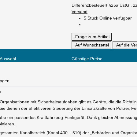
Differenzbesteuert §25a UstG , zz
Versand
5 Stück Online verfügbar
Frage zum Artikel
Auf Wunschzettel
Auf die Ver
 Auswahl
Günstige Preise
ungen
*
Organisationen mit Sicherheitsaufgaben gibt es Geräte, die die Richt
e dienen der effektiveren Steuerung der Einsatzkräfte von Polizei, F
be ein passendes Kraftfahrzeug-Funkgerät. Dank gleicher Abmessungen
inieren.
n gesamten Kanalbereich (Kanal 400... 510) der „Behörden und Organis