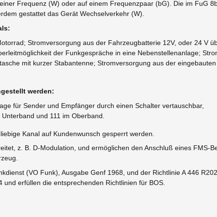
einer Frequenz (W) oder auf einem Frequenzpaar (bG). Die im FuG 8b
rdem gestattet das Gerät Wechselverkehr (W).
ls:
otorrad; Stromversorgung aus der Fahrzeugbatterie 12V, oder 24 V üb
 Überleitmöglichkeit der Funkgespräche in eine Nebenstellenanlage; Str
etasche mit kurzer Stabantenne; Stromversorgung aus der eingebauten
gestellt werden:
ge für Sender und Empfänger durch einen Schalter vertauschbar,
m Unterband und 111 im Oberband.
liebige Kanal auf Kundenwunsch gesperrt werden.
reitet, z. B. D-Modulation, und ermöglichen den Anschluß eines FMS
rzeug.
kdienst (VO Funk), Ausgabe Genf 1968, und der Richtlinie A 446 R202
nd erfüllen die entsprechenden Richtlinien für BOS­.