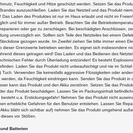
mutz, Feuchtigkeit und Hitze geschützt werden. Setzen Sie das Prod
 Brandes auszuschließen. Laden Sie das Netzteil und das Produkt nie
Das Laden des Produktes ist nur im Haus erlaubt und nicht im Freien! 
lich und für immer außer Betrieb. Beachten Sie die Betriebstemperat
 zu reparieren oder gar zu zerschlagen. Bei beschädigten Anschlüssen
dung unverzüglich ein. Sollten sich Teile des Netzteiles bei einem Def
r Steckdose gezogen wurde. Im Zweifel ziehen Sie bitte immer einen E
b dieser Grenzwerte betrieben werden. Es eignet sich insbesondere ni
hrend dieses getragen wird! Das Laden und das Bedienen des Netzteil
echnischen Fehler durch Überladung entzünden! Es besteht Explosions
befinden. Laden Sie das Produkt nicht unbeaufsichtigt und nie im Schl
Tuch. Verwenden Sie keinesfalls aggressive Flüssigkeiten oder andere
t werden, da Feuchtigkeit eindringen kann. Senden Sie das Produkt in
r kann das Produkt und den Akku zerstören. Setzen Sie das Produkt
er das Produkt beschädigen. Lassen Sie im Packungsinhalt befindliche 
s besteht u.a. Erstickungsgefahr! Nehmen Sie das Produkt nicht aus
n erhebliche Gefahren für den Benutzer entstehen. Lassen Sie Repa
B. Akku bläht sich sichtbar auf) nehmen Sie das Produkt umgehend auß
 dieses vor Stößen.
und Batterien