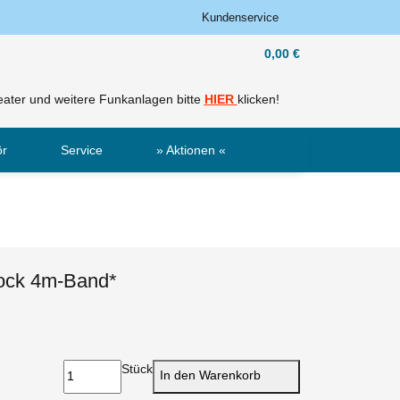
Kundenservice
0,00 €
ater und weitere Funkanlagen bitte
HIER
klicken!
ör
Service
» Aktionen «
Sale
Neu
ock 4m-Band*
Stück
In den Warenkorb