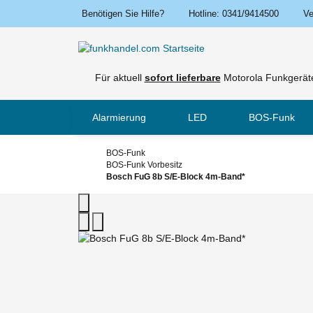
Benötigen Sie Hilfe?
Hotline: 0341/9414500
Ve
Für aktuell
sofort lieferbare
Motorola Funkgeräte
Alarmierung
LED
BOS-Funk
BOS-Funk
BOS-Funk Vorbesitz
Bosch FuG 8b S/E-Block 4m-Band*