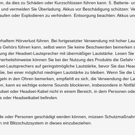
, da dies zu Schäden oder Kurzschlüssen führen kann. 5. Batterie- u
e und vermeiden Sie Überladung. Akkus vor Beschädigung schützen: Ve
fen oder Explodieren zu verhindern. Entsorgung beachten: Akkus un
haftem Hörverlust führen. Bei fortgesetzter Verwendung mit hoher Lau
Gehörs führen kann, selbst wenn Sie keine Beschwerden bemerken soll
ung der Headset-Lautsprecher mit übermäßiger Lautstärke. Lesen Sie b
cherheitshinweise können Sie bei der Nutzung des Produkts die Gefah
set-Lautsprechers auf geringstmögliche Lautstärke, bevor Sie das Hea
e, bei einer möglichst niedrigen Lautstärke zu bleiben. Wenn Sie die
ln in den Ohren bemerken, empfiehlt es sich, die Verwendung der Laut
 kann es wichtige externe Sounds blockieren, insbesondere in Notfä
adset oder Headset-Kabel nicht in einem Bereich, in dem Personen ode
ts oder Headsetkabel befinden.
bäude oder Personen geschädigt werden können, müssen Schutzmaßn
mit Blitzschutzsystem in dieses einzubeziehen.