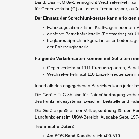
Band. Das FuG 8a-1 ermöglicht Wechselverkehr auf 
für Gegenverkehr (G) auf einem Frequenzpaar, auße
Der Einsatz der Sprechfunkgeräte kann erfolgen a
Fahrzeugstation z.B. im Kraftwagen oder am M
ortsfeste Betriebsfunkstelle (Feststation) mit
tragbares Sprechfunkgerät in einer Ledertrag
der Fahrzeugbatterie.
Folgende Verkehrsarten können mit Schaltern ein
Gegenverkehr auf 111 Frequenzpaaren; Bandla
Wechselverkehr auf 110 Einzel-Frequenzen i
Innerhalb des angegebenen Bereiches kann jeder be
Die Geräte FuG 8b sind für Datenübertragung vorbe
des Funkmeldesystems, zwischen Leitstelle und Fah
Die Geräte genügen der Vollzugsordnung für den Fun
Landfunkdienst im UKW-Bereich, Ausgabe Sept. 1974 u
Technische Daten:
4m BOS-Band Kanalbereich 400-510