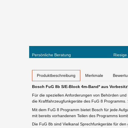
Persönliche Beratung
Riesige
weitere Registerkarten anzeigen
Produktbeschreibung
Merkmale
Bewert
Bosch FuG 8b S/E-Block 4m-Band* aus Vorbesitz
Für die speziellen Anforderungen von Behörden und 
die Kraftfahrzeugfunkgeräte des FuG 8 Programms. Si
Mit dem FuG 8 Programm bietet Bosch für jede Aufga
mit bereits vorhandenen Teilen des Programms komb
Die FuG 8b sind Vielkanal­ Sprechfunkgeräte für de