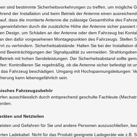
nen sind bestimmte Sicherheitsvorkehrungen zu treffen, um mögliche G
hrend der Installation und beim Betrieb der Antenne einen ausreichen
auf, dass die montierte Antenne die zulässige Gesamthöhe des Fahrzeu
eneinfahrten durch die zusätzliche Höhe der Antenne sicher passiert w
len Design, um Schäden an der Antenne oder dem Fahrzeug bei Kontak
 an den dafür vorgesehenen Montagepunkten des Fahrzeugs. Stellen Sie 
rt zu verhindern. Sicherheitsabstände: Halten Sie bei der Installati
d Beeinträchtigungen der Signalqualität zu vermeiden. Strahlungsberei
Betrieb mit hohen Sendeleistungen. Der Sicherheitsabstand sollte ge
n: Kontrollieren Sie regelmäßig, ob die Antenne sicher befestigt ist 
der das Fahrzeug beschädigen. Umgang mit Hochspannungsleitungen: V
erung kann lebensgefährlich sein.
ronisches Fahrzeugzubehör
fen ausschliesslich durch entsprechend geschulte Fachleute (Mechatron
werden.
räten und Netzteilen
eisten und Gefahren für Sie und andere Personen auszuschließen, bea
erten Ladekabel. Nicht für das Produkt geeignete Ladegeräte wie z.B.