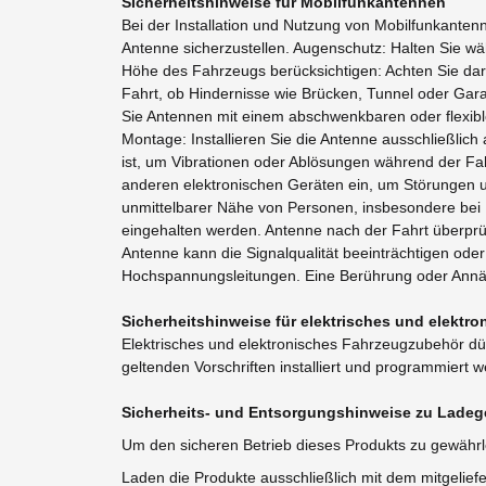
Sicherheitshinweise für Mobilfunkantennen
Bei der Installation und Nutzung von Mobilfunkanten
Antenne sicherzustellen. Augenschutz: Halten Sie wä
Höhe des Fahrzeugs berücksichtigen: Achten Sie dar
Fahrt, ob Hindernisse wie Brücken, Tunnel oder Garag
Sie Antennen mit einem abschwenkbaren oder flexib
Montage: Installieren Sie die Antenne ausschließlich
ist, um Vibrationen oder Ablösungen während der Fah
anderen elektronischen Geräten ein, um Störungen un
unmittelbarer Nähe von Personen, insbesondere bei 
eingehalten werden. Antenne nach der Fahrt überprüfe
Antenne kann die Signalqualität beeinträchtigen o
Hochspannungsleitungen. Eine Berührung oder Annäh
Sicherheitshinweise für elektrisches und elekt
Elektrisches und elektronisches Fahrzeugzubehör dür
geltenden Vorschriften installiert und programmiert 
Sicherheits- und Entsorgungshinweise zu Ladege
Um den sicheren Betrieb dieses Produkts zu gewährl
Laden die Produkte ausschließlich mit dem mitgelief